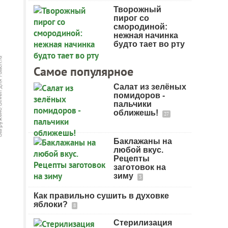
Творожный
пирог со
смородиной:
нежная начинка
будто тает во рту
Самое популярное
Салат из зелёных
помидоров -
пальчики
оближешь!
27
Баклажаны на
любой вкус.
Рецепты
заготовок на
зиму
3
Как правильно сушить в духовке
яблоки?
8
Стерилизация