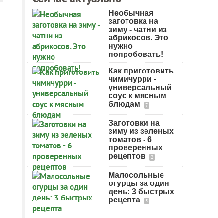
Необычная
заготовка на
зиму - чатни из
абрикосов. Это
нужно
попробовать!
Как приготовить
чимичурри -
универсальный
соус к мясным
блюдам
7
Заготовки на
зиму из зеленых
томатов - 6
проверенных
рецептов
2
Малосольные
огурцы за один
день: 3 быстрых
рецепта
5