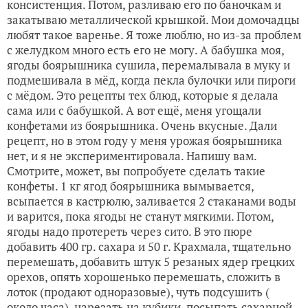
консистенция. Потом, разливаю его по баночкам и
закатываю металлической крышкой. Мои домочадцы
любят такое варенье. Я тоже люблю, но из-за проблем
с желудком много есть его не могу. А бабушка моя,
ягоды боярышника сушила, перемалывала в муку и
подмешивала в мёд, когда пекла булочки или пироги
с мёдом. Это рецепты тех блюд, которые я делала
сама или с бабушкой. А вот ещё, меня угощали
конфетами из боярышника. Очень вкусные. Дали
рецепт, но в этом году у меня урожая боярышника
нет, и я не экспериментировала. Напишу вам.
Смотрите, может, вы попробуете сделать такие
конфеты. 1 кг ягод боярышника вымывается,
всыпается в кастрюлю, заливается 2 стаканами воды
и варится, пока ягоды не станут мягкими. Потом,
ягоды надо протереть через сито. В это пюре
добавить 400 гр. сахара и 50 г. Крахмала, тщательно
перемешать, добавить штук 5 резаных ядер грецких
орехов, опять хорошенько перемешать, сложить в
лоток (продают одноразовые), чуть подсушить (
около часа), нарезать на кубики, посыпать сахарной