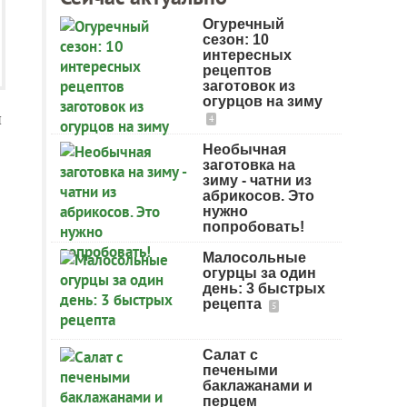
Огуречный
сезон: 10
интересных
рецептов
заготовок из
огурцов на зиму
я
4
Необычная
заготовка на
зиму - чатни из
абрикосов. Это
нужно
попробовать!
Малосольные
огурцы за один
день: 3 быстрых
рецепта
5
Салат с
печеными
баклажанами и
перцем