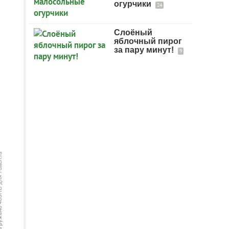
огурчики
24
Слоёный
яблочный пирог
за пару минут!
9