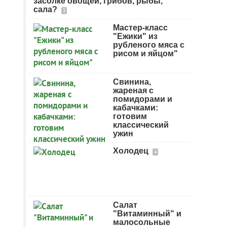
засолке овощей, грибов, рыбы,
сала?
3
Мастер-класс
"Ежики" из
рубленого мяса с
рисом и яйцом"
Свинина,
жареная с
помидорами и
кабачками:
готовим
классический
ужин
Холодец
4
Салат
"Витаминный" и
малосольные