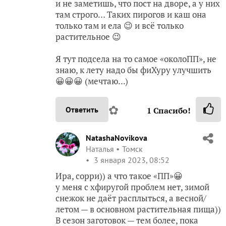
и не заметишь, что пост на дворе, а у них
там строго… Таких пирогов и каш она
только там и ела 😉 и всё только
растительное 😉
Я тут подсела на то самое «околоПП», не
знаю, к лету надо бы фиХуру улучшить
😀😀😀 (мечтаю...)
✿
Ответить
1
Спасибо!
NatashaNovikova
Наталья
Томск
3 января 2023, 08:52
Ира, сорри)) а что такое «ПП»😀
у меня с хфиругой проблем нет, зимой
снежок не даёт расплыться, а весной/
летом — в основном растительная пища))
В сезон заготовок — тем более, пока