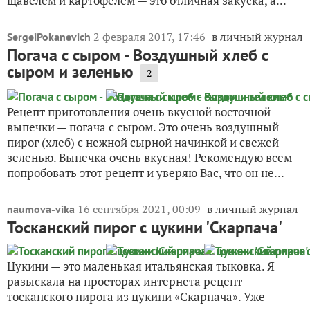
щавелем и картофелем — это отличная закуска, а...
2 февраля 2017, 17:46
в личный журнал
SergeiPokanevich
Погача с сыром - Воздушный хлеб с
сыром и зеленью
2
Рецепт приготовления очень вкусной восточной
выпечки — погача с сыром. Это очень воздушный
пирог (хлеб) с нежной сырной начинкой и свежей
зеленью. Выпечка очень вкусная! Рекомендую всем
попробовать этот рецепт и уверяю Вас, что он не...
16 сентября 2021, 00:09
в личный журнал
naumova-vika
Тосканский пирог с цукини 'Скарпача'
Цукини — это маленькая итальянская тыковка. Я
разыскала на просторах интернета рецепт
тосканского пирога из цукини «Скарпача». Уже