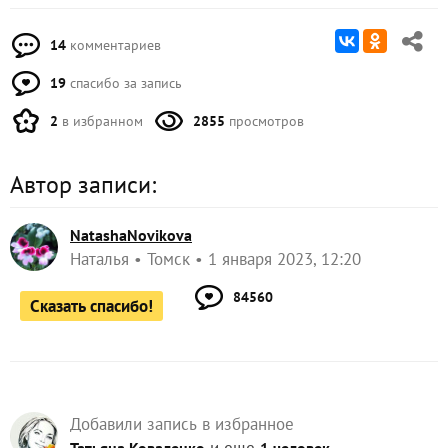
14
комментариев
19
спасибо за запись
2
в избранном
2855
просмотров
Автор записи:
NatashaNovikova
Наталья
Томск
1 января 2023, 12:20
84560
Сказать спасибо!
Добавили запись в избранное
и еще
Татьяна Коваленко
1 человек