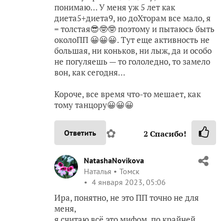
понимаю… У меня уж 5 лет как
диета5+диета9, но доХторам все мало, я
= толстая😎🤓🤓 поэтому и пытаюсь быть
околоПП 😀😀😀. Тут еще активность не
большая, ни коньков, ни лыж, да и особо
не погуляешь — то гололедно, то замело
вон, как сегодня…
Короче, все время что-то мешает, как
тому танцору😀😀😀
✿
Ответить
2
Спасибо!
NatashaNovikova
Наталья
Томск
4 января 2023, 05:06
Ира, понятно, не это ПП точно не для
меня,
я считаю всё это мифом, по крайней