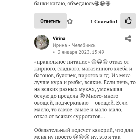
банки катаю, объедаюсь😀😀😀
✿
Ответить
1
Спасибо!
Virina
Ирина
Челябинск
3 января 2023, 15:49
«правильное питание» 😀😀😀 отказ от
жирного, сладкого, магазинного хлеба и
батонов, булочек, пирогов и тд. Из мяса
лучше кура и рыбы, всякие. Если печь, то
на всяких разных мукАх, уменьшая
белую до предела 🤓 Много-много
овощей, подчеркиваю — овощей. Если
масло, то самое-самое и мало-мало,
отказ от всяких суррогатов…
Обязательный подсчет калорий, что для
меня ну просто 😢😢😢 ну, это я так