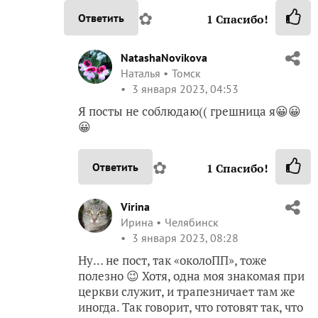
✿
Ответить
1
Спасибо!
NatashaNovikova
Наталья
Томск
3 января 2023, 04:53
Я посты не соблюдаю(( грешница я😀😀
😀
✿
Ответить
1
Спасибо!
Virina
Ирина
Челябинск
3 января 2023, 08:28
Ну… не пост, так «околоПП», тоже
полезно 😉 Хотя, одна моя знакомая при
церкви служит, и трапезничает там же
иногда. Так говорит, что готовят так, что