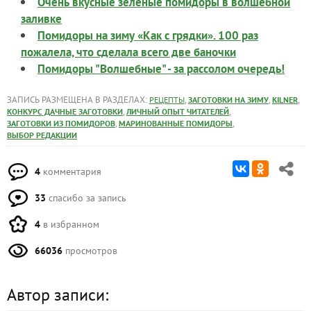
Это может быть полезным:
Очень вкусные зеленые помидоры в волшебной
заливке
Помидоры на зиму «Как с грядки». 100 раз
пожалела, что сделала всего две баночки
Помидоры "Волшебные" - за рассолом очередь!
ЗАПИСЬ РАЗМЕЩЕНА В РАЗДЕЛАХ:
,
,
,
РЕЦЕПТЫ
ЗАГОТОВКИ НА ЗИМУ
KILNER
,
,
КОНКУРС ДАЧНЫЕ ЗАГОТОВКИ
ЛИЧНЫЙ ОПЫТ ЧИТАТЕЛЕЙ
,
,
ЗАГОТОВКИ ИЗ ПОМИДОРОВ
МАРИНОВАННЫЕ ПОМИДОРЫ
ВЫБОР РЕДАКЦИИ
4
комментария
33
спасибо за запись
4
в избранном
66036
просмотров