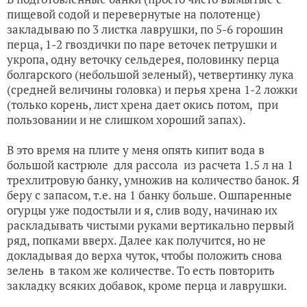
пищевой содой и перевернутые на полотенце)
закладываю по 3 листка лаврушки, по 5-6 горошин
перца, 1-2 гвоздички по паре веточек петрушки и
укропа, одну веточку сельдерея, половинку перца
болгарского (небольшой зеленый), четвертинку лука
(средней величины головка) и перья хрена 1-2 ложки
(только корень, лист хрена дает окись потом, при
пользовании и не слишком хороший запах).
В это время на плите у меня опять кипит вода в
большой кастрюле для рассола из расчета 1.5 л на 1
трехлитровую банку, умножив на количество банок. Я
беру с запасом, т.е. на 1 банку больше. Ошпаренные
огурцы уже подостыли и я, слив воду, начинаю их
раскладывать чистыми руками вертикально первый
ряд, попками вверх. Далее как получится, но не
докладывая до верха чуток, чтобы положить снова
зелень в таком же количестве. То есть повторить
закладку всяких добавок, кроме перца и лаврушки.