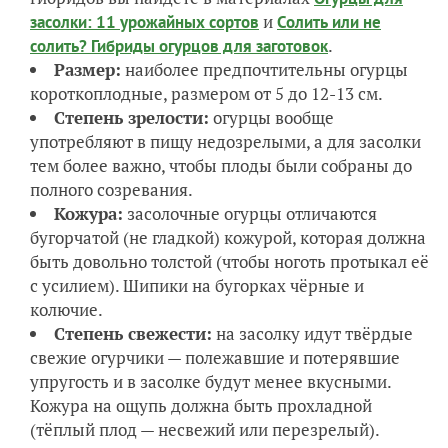
и
засолки: 11 урожайных сортов
Солить или не
.
солить? Гибриды огурцов для заготовок
Размер:
наиболее предпочтительны огурцы
короткоплодные, размером от 5 до 12-13 см.
Степень зрелости:
огурцы вообще
употребляют в пищу недозрелыми, а для засолки
тем более важно, чтобы плоды были собраны до
полного созревания.
Кожура:
засолочные огурцы отличаются
бугорчатой (не гладкой) кожурой, которая должна
быть довольно толстой (чтобы ноготь протыкал её
с усилием). Шипики на бугорках чёрные и
колючие.
Степень свежести:
на засолку идут твёрдые
свежие огурчики — полежавшие и потерявшие
упругость и в засолке будут менее вкусными.
Кожура на ощупь должна быть прохладной
(тёплый плод — несвежий или перезрелый).