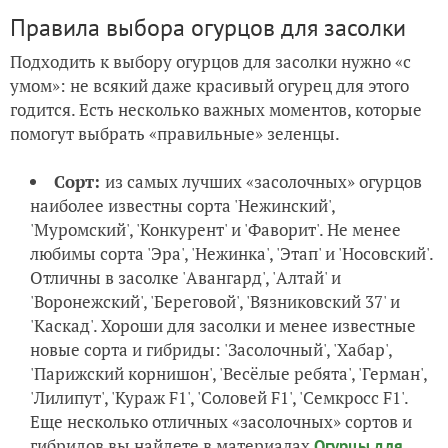
Правила выбора огурцов для засолки
Подходить к выбору огурцов для засолки нужно «с
умом»: не всякий даже красивый огурец для этого
годится. Есть несколько важных моментов, которые
помогут выбрать «правильные» зеленцы.
Сорт:
из самых лучших «засолочных» огурцов
наиболее известны сорта 'Нежинский',
'Муромский', 'Конкурент' и 'Фаворит'. Не менее
любимы сорта 'Эра', 'Нежинка', 'Этап' и 'Носовский'.
Отличны в засолке 'Авангард', 'Алтай' и
'Воронежский', 'Береговой', 'Вязниковский 37' и
'Каскад'. Хороши для засолки и менее известные
новые сорта и гибриды: 'Засолочный', 'Хабар',
'Парижский корнишон', 'Весёлые ребята', 'Герман',
'Лилипут', 'Кураж F1', 'Соловей F1', 'Семкросс F1'.
Еще несколько отличных «засолочных» сортов и
гибридов вы найдете в материалах
Огурцы для