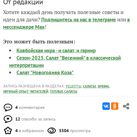
От редакции
Хотите каждый день получать полезные советы и
идеи для дачи?
или
Подпишитесь на нас
в телеграме
в
!
мессенджере Max
Это может быть полезным:
Ковбойская икра - и салат, и гарнир
Сезон-2025. Салат "Весенний" в классической
интерпретации
Салат "Новогодняя Коза"
ЗАПИСЬ РАЗМЕЩЕНА В РАЗДЕЛАХ:
,
,
,
РЕЦЕПТЫ
САЛАТЫ
SPRING
,
ЛИЧНЫЙ ОПЫТ ЧИТАТЕЛЕЙ
ТЕПЛЫЕ САЛАТЫ
4
комментария
12
спасибо за запись
4
в избранном
5504
просмотра