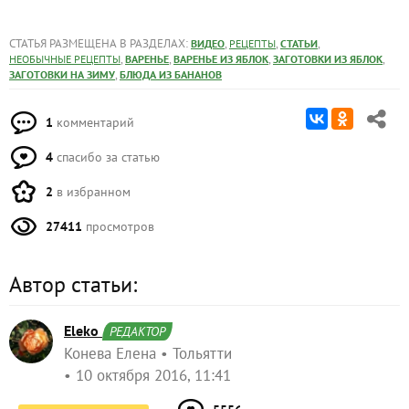
СТАТЬЯ РАЗМЕЩЕНА В РАЗДЕЛАХ:
,
,
,
ВИДЕО
РЕЦЕПТЫ
СТАТЬИ
,
,
,
,
НЕОБЫЧНЫЕ РЕЦЕПТЫ
ВАРЕНЬЕ
ВАРЕНЬЕ ИЗ ЯБЛОК
ЗАГОТОВКИ ИЗ ЯБЛОК
,
ЗАГОТОВКИ НА ЗИМУ
БЛЮДА ИЗ БАНАНОВ
1
комментарий
4
спасибо за статью
2
в избранном
27411
просмотров
Автор статьи:
Eleko
РЕДАКТОР
Конева Елена
Тольятти
10 октября 2016, 11:41