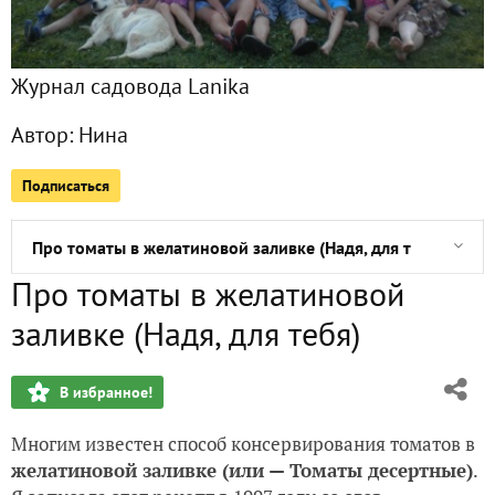
Виновата ли я...?
Журнал садовода Lanika
Расскажу про наш мостик...
Автор:
Нина
Фиголистная красавица из Минска
Подписаться
Чемодан без ручки, или - Про георгины с каннами
Про томаты в желатиновой заливке (Надя, для тебя)
Про томаты в желатиновой
Моя бедная земляника...
заливке (Надя, для тебя)
Городские сумасшедшие, или Как мы сажаем картошку...
В избранное!
Берегите ваши хвойные...
Многим известен способ консервирования томатов в
ДДД-3, или Воспитание трудностями
желатиновой заливке (или — Томаты десертные)
.