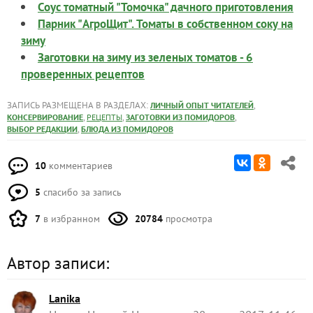
Соус томатный "Томочка" дачного приготовления
Парник "АгроЩит". Томаты в собственном соку на
зиму
Заготовки на зиму из зеленых томатов - 6
проверенных рецептов
ЗАПИСЬ РАЗМЕЩЕНА В РАЗДЕЛАХ:
,
ЛИЧНЫЙ ОПЫТ ЧИТАТЕЛЕЙ
,
,
,
КОНСЕРВИРОВАНИЕ
РЕЦЕПТЫ
ЗАГОТОВКИ ИЗ ПОМИДОРОВ
,
ВЫБОР РЕДАКЦИИ
БЛЮДА ИЗ ПОМИДОРОВ
10
комментариев
5
спасибо за запись
7
в избранном
20784
просмотра
Автор записи:
Lanika