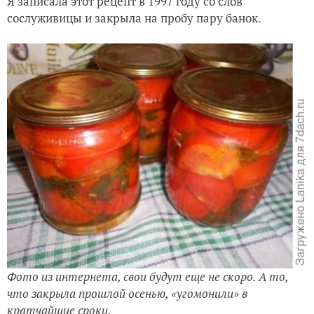
Я записала этот рецепт в 1997 году со слов
Как, я думаю, не надо утеплять скатную крышу
сослуживицы и закрыла на пробу пару банок.
Фото из интернета, свои будут еще не скоро. А то,
что закрыла прошлой осенью, «угомонили» в
кратчайшие сроки.