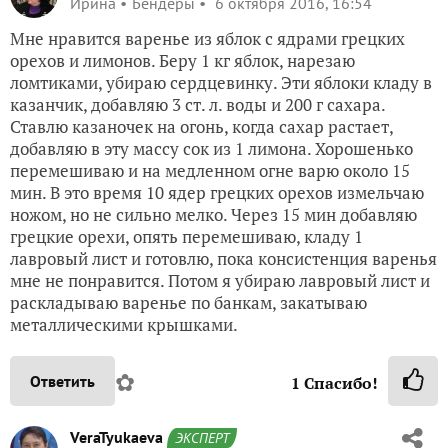
Ирина
Бендеры
6 октября 2016, 16:54
Мне нравится варенье из яблок с ядрами грецких
орехов и лимонов. Беру 1 кг яблок, нарезаю
ломтиками, убираю сердцевинку. Эти яблоки кладу в
казанчик, добавляю 3 ст. л. воды и 200 г сахара.
Ставлю казаночек на огонь, когда сахар растает,
добавляю в эту массу сок из 1 лимона. Хорошенько
перемешиваю и на медленном огне варю около 15
мин. В это время 10 ядер грецких орехов измельчаю
ножом, но не сильно мелко. Через 15 мин добавляю
грецкие орехи, опять перемешиваю, кладу 1
лавровый лист и готовлю, пока консистенция варенья
мне не понравится. Потом я убираю лавровый лист и
раскладываю варенье по банкам, закатываю
металлическими крышками.
✿
Ответить
1
Спасибо!
VeraTyukaeva
ЭКСПЕРТ