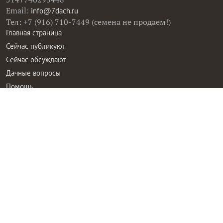
Email:
info@7dach.ru
Тел: +7 (916) 710-7449 (семена не продаем!)
Главная страница
Сейчас публикуют
Сейчас обсуждают
Дачные вопросы
Помощь
Все товары
Все фото
Все вопросы
Все статьи
Все тэги
Правила общения
Пользовательское соглашение
Политика конфиденциальности
Контактная информация
Правообладателям