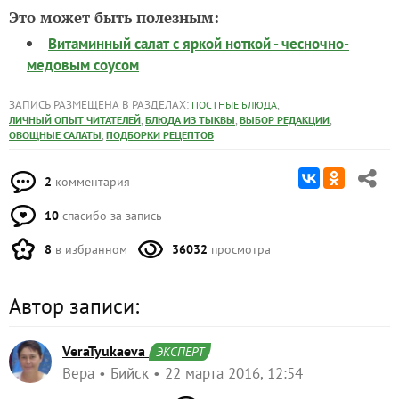
Это может быть полезным:
Витаминный салат с яркой ноткой - чесночно-
медовым соусом
ЗАПИСЬ РАЗМЕЩЕНА В РАЗДЕЛАХ:
,
ПОСТНЫЕ БЛЮДА
,
,
,
ЛИЧНЫЙ ОПЫТ ЧИТАТЕЛЕЙ
БЛЮДА ИЗ ТЫКВЫ
ВЫБОР РЕДАКЦИИ
,
ОВОЩНЫЕ САЛАТЫ
ПОДБОРКИ РЕЦЕПТОВ
2
комментария
10
спасибо за запись
8
в избранном
36032
просмотра
Автор записи:
VeraTyukaeva
ЭКСПЕРТ
Вера
Бийск
22 марта 2016, 12:54