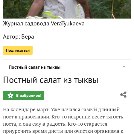
Как сушить зелень в сушилке для овощей
Журнал садовода VeraTyukaeva
Маринование грибов
Автор:
Вера
Размышления о покупке садового участка: за и против
Подписаться
Всем любителям цыплят и куриц
Постный салат из тыквы
Постный салат из тыквы
Глубокая или обычная грядка - какая оттает весной быст
В избранное!
Как создаются новые сорта капусты?
На календаре март. Уже начался самый длинный
Капуста в погребе отрастила себе новые корни
пост в православии. Кто-то искренне несет тягость
поста, и она ему в радость. Кто-то старается
Помогите определить, что это за растение
приурочить время диеты или очистки организма к