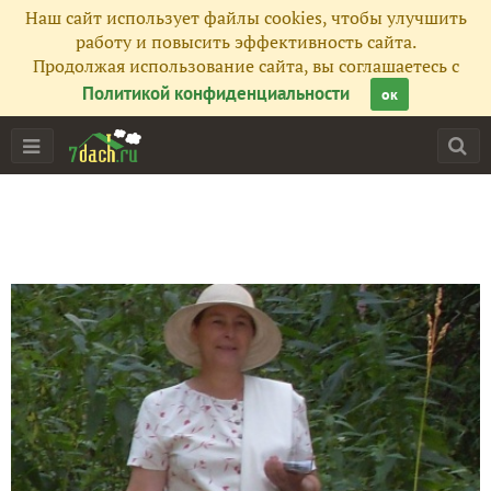
Наш сайт использует файлы cookies, чтобы улучшить
работу и повысить эффективность сайта.
Продолжая использование сайта, вы соглашаетесь с
Политикой конфиденциальности
ок
Главная
Подписчики
195
Все публикации
277
Фото
18
Сейчас обсуждают
Огородная ворожба