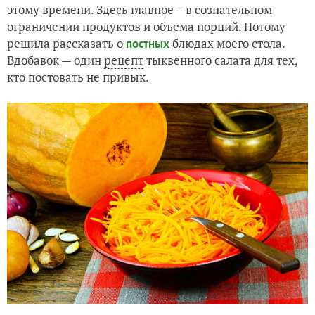
этому времени. Здесь главное – в сознательном
Еще раз о пасынковании помидоров.
ограничении продуктов и объема порций. Потому
решила рассказать о
блюдах моего стола.
постных
Вдобавок — один
рецепт
тыквенного салата для тех,
кто постовать не привык.