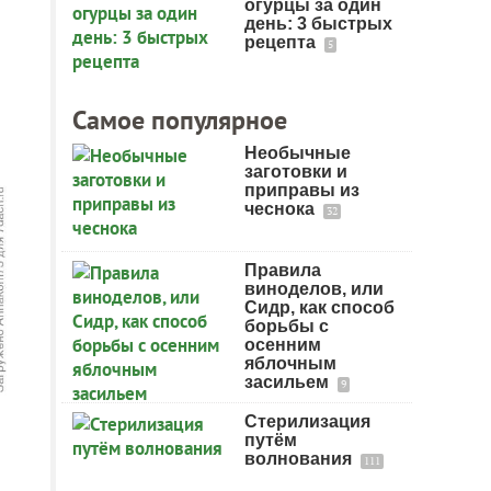
огурцы за один
день: 3 быстрых
рецепта
5
Самое популярное
Необычные
заготовки и
приправы из
чеснока
32
Правила
виноделов, или
Сидр, как способ
борьбы с
осенним
яблочным
засильем
9
Стерилизация
путём
волнования
111