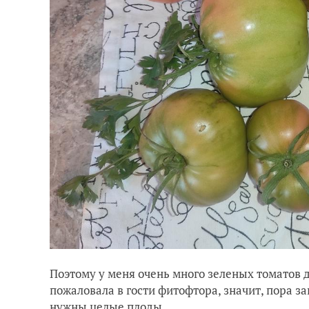
Поэтому у меня очень много зеленых томатов да
пожаловала в гости фитофтора, значит, пора за
нужны целые плоды.