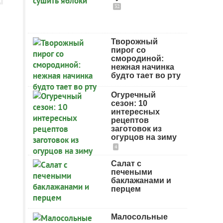
32
Творожный
пирог со
смородиной:
нежная начинка
будто тает во рту
Огуречный
сезон: 10
интересных
рецептов
заготовок из
огурцов на зиму
4
Салат с
печеными
баклажанами и
перцем
Малосольные