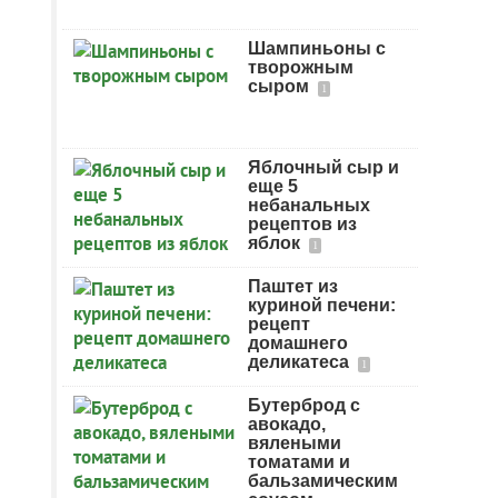
Шампиньоны с
творожным
сыром
1
Яблочный сыр и
еще 5
небанальных
рецептов из
яблок
1
Паштет из
куриной печени:
рецепт
домашнего
деликатеса
1
Бутерброд с
авокадо,
вялеными
томатами и
бальзамическим