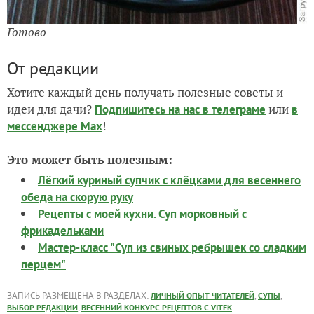
Готово
От редакции
Хотите каждый день получать полезные советы и
идеи для дачи?
или
Подпишитесь на нас
в телеграме
в
!
мессенджере Max
Это может быть полезным:
Лёгкий куриный супчик с клёцками для весеннего
обеда на скорую руку
Рецепты с моей кухни. Суп морковный с
фрикадельками
Мастер-класс "Суп из свиных ребрышек со сладким
перцем"
ЗАПИСЬ РАЗМЕЩЕНА В РАЗДЕЛАХ:
,
,
ЛИЧНЫЙ ОПЫТ ЧИТАТЕЛЕЙ
СУПЫ
,
ВЫБОР РЕДАКЦИИ
ВЕСЕННИЙ КОНКУРС РЕЦЕПТОВ С VITEK