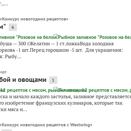
,...
«
Конкурс новогодних рецептов
»
м"
6
рбуша — 300 гЖелатин — 1 ст.ложкаВода холодная
Морковь -1 шт.Перец горошком -5 шт. Для украшения:
: Рыбу...
нал
ыбой и овощами
1
ка и начало каждого застолья, заливное представляетс
то изобретение французских кулинаров, которые так
ки мяса и...
«
Конкурс новогодних рецептов с Westwing
»