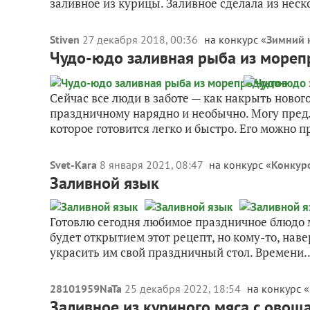
заливное из курицы. Заливное сделала из нескол
Stiven
27 декабря 2018, 00:36
на конкурс «
Зимний 
Чудо-юдо заливная рыба из мореп
Сейчас все люди в заботе — как накрыть нового
праздничному нарядно и необычно. Могу предл
которое готовится легко и быстро. Его можно пр
Svet-Kara
8 января 2021, 08:47
на конкурс «
Конкурс
Заливной язык
Готовлю сегодня любимое праздничное блюдо м
будет открытием этот рецепт, но кому-то, наве
украсить им свой праздничный стол. Времени..
28101959NaTa
25 декабря 2022, 18:54
на конкурс «
Заливное из куриного мяса с овощ