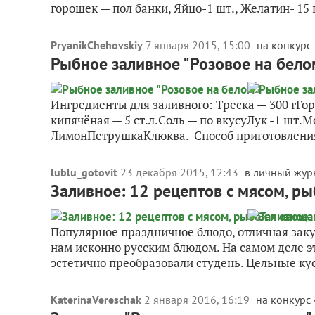
горошек — пол банки, Яйцо-1 шт., Желатин- 15 г.
PryanikChehovskiy
7 января 2015, 15:00
на конкурс 
Рыбное заливное "Розовое на бело
Ингредиенты для заливного: Треска — 300 гГо
кипячёная — 5 ст.л.Соль — по вкусуЛук -1 шт.
ЛимонПетрушкаКлюква. Способ приготовления
lublu_gotovit
23 декабря 2015, 12:43
в личный жур
Заливное: 12 рецептов с мясом, р
Популярное праздничное блюдо, отличная закус
нам исконно русским блюдом. На самом деле э
эстетично преобразовали студень. Цельные кус
KaterinaVereschak
2 января 2016, 16:19
на конкурс 