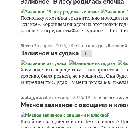
Заливное "В лесу родилась елочка"
Поскольку я хозяйка сравнительно молодая и 
«этакое». Коронным блюдом на этот новый год 
раньше. ИнгредиентыФиле куриное — 1 шт.Яйц
Stiven
25 апреля 2016, 18:01
на конкурс «
Весенний 
Заливное из судака
14
Хочу поделиться рецептом — как приготовить з
красиво, была ровной, не крошилась. Она буде
Ингредиенты:Судак – у меня рыбка 600 гЖелати
lublu_gotovit
27 декабря 2016, 19:46
в личный жур
Мясное заливное с овощами и клю
Какой же праздничный стол без заливного? Пр
небольших формочках для кексов. Так оно буде