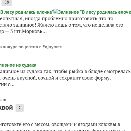
58
неопытная, иногда проблемно приготовить что-то
стало заливное! Жалею лишь о том, что не делала его
о — 3 шт.Морковь...
конкурс рецептов с Enjoyme
»
аливное из судака так, чтобы рыбка в блюде смотрелась
т очень вкусной, сочной и сохранит свою форму.
н с...
нал
квой
2
иготовьте его с мясом, овощами и ягодами клюквы в
т, во-первых, порционным, во-вторых, фигурным и, в-