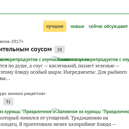
лучшие
новые
сейчас обсуждают
Весна-2017
»
мительным соусом
10
ся по душе, а соус — кисленький, пахнет зеленью —
т этому блюду особый шарм. Ингредиенты: Для рыбного
вы...
урс зимних рецептов
»
"
31
который ломился от угощений. Традиционно на
 холодец. Я приготовила менее калорийное блюдо —