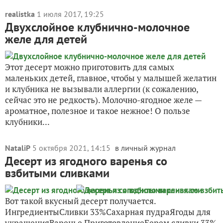
realistka
1 июля 2017, 19:25
Двухслойное клубнично-молочное
желе для детей
Этот десерт можно приготовить для самых
маленьких детей, главное, чтобы у малышей желатин
и клубника не вызывали аллергии (к сожалению,
сейчас это не редкость). Молочно-ягодное желе —
ароматное, полезное и такое нежное! О пользе
клубники...
NataliP
5 октября 2021, 14:15
в личный журнал
Десерт из ягодного варенья со
взбитыми сливками
Вот такой вкусный десерт получается.
ИнгредиентыСливки 33%Сахарная пудраЯгоды для
украшенияВаренье ПриготовлениеБерем сливки 33%