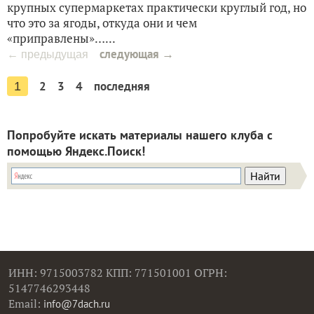
крупных супермаркетах практически круглый год, но
что это за ягоды, откуда они и чем
«приправлены»…...
следующая →
← предыдущая
2
3
4
последняя
1
Попробуйте искать материалы нашего клуба с
помощью Яндекс.Поиск!
ИНН: 9715003782 КПП: 771501001 ОГРН:
5147746293448
Email:
info@7dach.ru