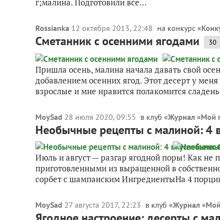
г;малина. Подготовили всё...
Rossianka
12 октября 2013, 22:48
на конкурс «
Конк
Сметанник с осенними ягодами
30
Пришла осень, малина начала давать свой осе
добавлением осенних ягод. Этот десерт у меня 
взрослые и мне нравится полакомится сладен
MoySad
28 июля 2020, 09:55
в клуб «
Журнал «Мой 
Необычные рецепты с малиной: 4 
Июль и август — разгар ягодной поры! Как не
приготовленными из выращенной в собствен
сорбет с шампанским ИнгредиентыНа 4 порции 
MoySad
27 августа 2017, 22:23
в клуб «
Журнал «Мой
Ягодное настроение: десерты с ма