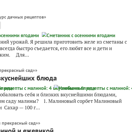
урс дачных рецептов
»
нний урожай. Я решила приготовить желе из сметаны с
всегда быстро съедается, его любят все и дети и
ьким. Для...
прекрасный сад»
»
вкуснейших блюда
 побаловать себя и близких вкуснейшими блюдами,
ном саду малины? 1. Малиновый сорбет Малиновый
Сахар — 100 г...
 прекрасный сад»
»
линой и ежевикой