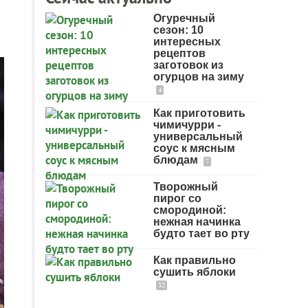
Огуречный
сезон: 10
интересных
рецептов
заготовок из
огурцов на зиму
4
Как приготовить
чимичурри -
универсальный
соус к мясным
блюдам
7
Творожный
пирог со
смородиной:
нежная начинка
будто тает во рту
Как правильно
сушить яблоки
32