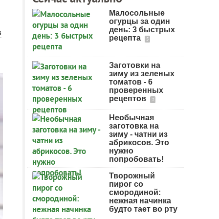
Малосольные
огурцы за один
день: 3 быстрых
в
рецепта
5
Заготовки на
зиму из зеленых
томатов - 6
проверенных
рецептов
2
Необычная
заготовка на
зиму - чатни из
абрикосов. Это
нужно
попробовать!
Творожный
пирог со
смородиной:
нежная начинка
будто тает во рту