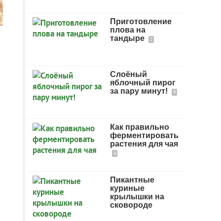
Приготовление
плова на
тандыре
2
Слоёный
яблочный пирог
за пару минут!
9
Как правильно
ферментировать
растения для чая
4
Пикантные
куриные
крылышки на
сковороде