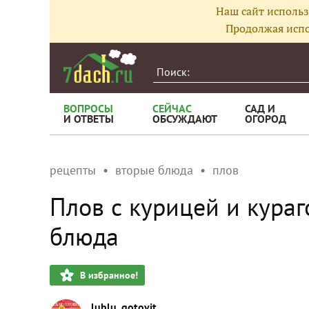
Наш сайт использ
Продолжая испо
ВОПРОСЫ
СЕЙЧАС
САД И
И ОТВЕТЫ
ОБСУЖДАЮТ
ОГОРОД
рецепты
вторые блюда
плов
Плов с курицей и кура
блюда
В избранное!
lublu_gotovit