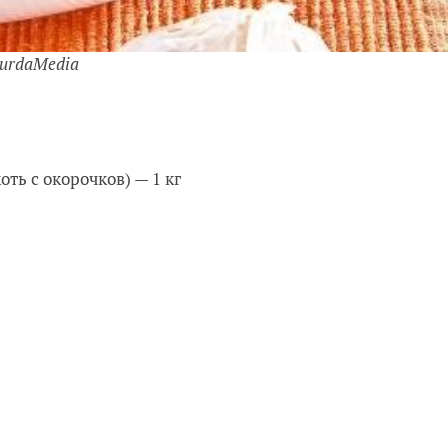
BurdaMedia
ть с окорочков) — 1 кг