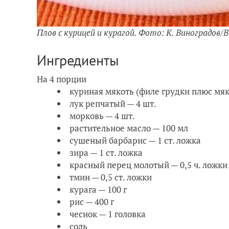
Плов с курицей и курагой. Фото: К. Виноградов/
Ингредиенты
На 4 порции
куриная мякоть (филе грудки плюс мяко
лук репчатый — 4 шт.
морковь — 4 шт.
растительное масло — 100 мл
сушеный барбарис — 1 ст. ложка
зира — 1 ст. ложка
красный перец молотый — 0,5 ч. ложки
тмин — 0,5 ст. ложки
курага — 100 г
рис — 400 г
чеснок — 1 головка
соль