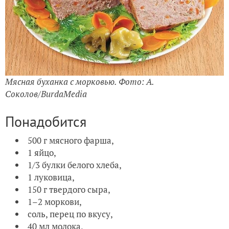
Мясная буханка с морковью. Фото: А.
Соколов/BurdaMedia
Понадобится
500 г мясного фарша,
1 яйцо,
1/3 булки белого хлеба,
1 луковица,
150 г твердого сыра,
1–2 моркови,
соль, перец по вкусу,
40 мл молока,