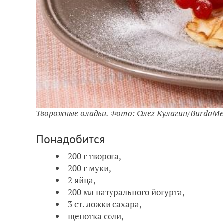
Творожные оладьи. Фото: Олег Кулагин/BurdaMe
Понадобится
200 г творога,
200 г муки,
2 яйца,
200 мл натурального йогурта,
3 ст. ложки сахара,
щепотка соли,