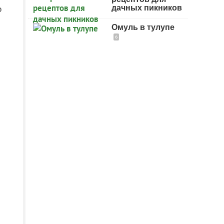
о
дачных пикников
Омуль в тулупе
6