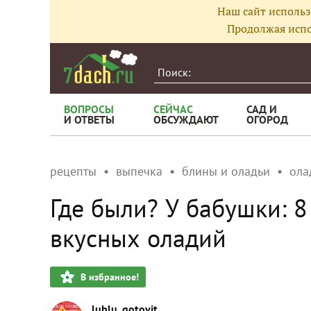
Наш сайт использ
Продолжая испо
ВОПРОСЫ
СЕЙЧАС
САД И
И ОТВЕТЫ
ОБСУЖДАЮТ
ОГОРОД
рецепты
выпечка
блины и оладьи
ола
Где были? У бабушки: 
вкусных оладий
В избранное!
lublu_gotovit