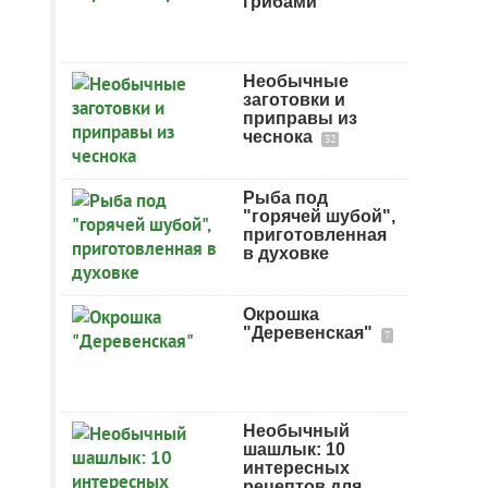
грибами
Необычные
заготовки и
приправы из
чеснока
32
Рыба под
"горячей шубой",
приготовленная
в духовке
Окрошка
"Деревенская"
7
Необычный
шашлык: 10
интересных
рецептов для