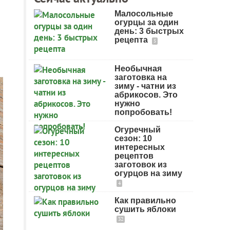
Малосольные
огурцы за один
день: 3 быстрых
рецепта
5
Необычная
заготовка на
зиму - чатни из
абрикосов. Это
нужно
попробовать!
Огуречный
сезон: 10
интересных
рецептов
заготовок из
огурцов на зиму
4
Как правильно
сушить яблоки
32