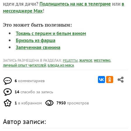
идеи для дачи?
или
Подпишитесь на нас
в телеграме
в
!
мессенджере Max
Это может быть полезным:
Токань с перцем и белым вином
Бризоль из фарша
Запеченная свинина
ЗАПИСЬ РАЗМЕЩЕНА В РАЗДЕЛАХ:
,
,
,
РЕЦЕПТЫ
ЖАРКОЕ
WESTWING
,
ЛИЧНЫЙ ОПЫТ ЧИТАТЕЛЕЙ
БЛЮДА ИЗ МЯСА
6
комментариев
14
спасибо за запись
1
в избранном
7950
просмотров
Автор записи: