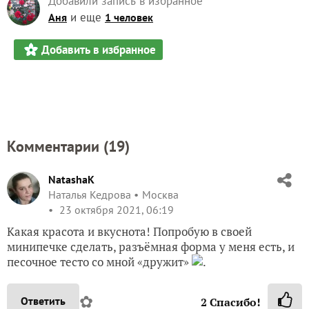
Мастер-класс "Пирог с клюквой и кедровыми
орешками"
ЗАПИСЬ РАЗМЕЩЕНА В РАЗДЕЛАХ:
,
REDMOND
,
,
КОНКУРС РЕЦЕПТОВ НА КУХНЕ С REDMOND
ЛИЧНЫЙ ОПЫТ ЧИТАТЕЛЕЙ
,
,
,
,
ГОТОВЛЮ С REDMOND
ПИРОГИ
СЛАДКАЯ ВЫПЕЧКА
ВЫБОР РЕДАКЦИИ
ВЫПЕЧКА В МУЛЬТИВАРКЕ
19
комментариев
25
спасибо за запись
2
в избранном
3172
просмотра
Автор записи:
TanyaNikulinaLeonova
Никулина Татьяна
Тула
22 октября 2021, 23:28