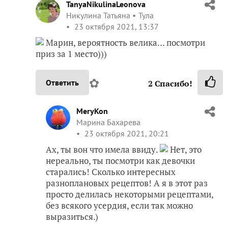
старорежимная я хозяйка
✿
Ответить
2
Спасибо!
TanyaNikulinaLeonova
Никулина Татьяна
Тула
23 октября 2021, 13:20
Мариш, спасибо, что заглянула на чаек))) А что с
четвертой будешь делать?
✿
Ответить
2
Спасибо!
MeryKon
Марина Бахарева
23 октября 2021, 13:30
Таня, ты что, откуда у меня четвертая? Мне
третью только летом подарили на День
рождения, я в шоке была легком.) Теперь вот и