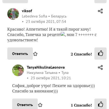
25134
Сказать спасибо!
Добавили запись в избранное
и еще
Аня
1 человек
Добавить в избранное
Комментарии (
19
)
NatashaK
Наталья Кедрова
Москва