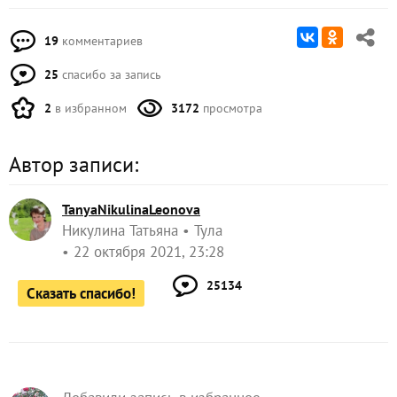
От редакции
на даче нужен проточный
Когда и почему
воднонагреватель и
. Прочитайте
как его выбрать
редакционный разбор.
Это может быть полезным:
Пирог из слоеного теста с творогом и зеленью
Супер-влажный шоколадный пирог (без яиц)