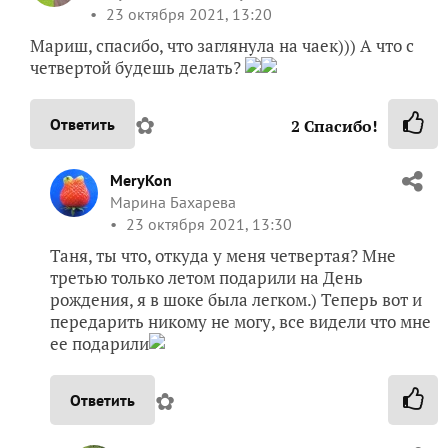
23 октября 2021, 11:17
Это да — я в печке все корретирую, и подогревы,
и время, и даже накрываю в случае
необходимости.
✿
Ответить
1
Спасибо!
MeryKon
Марина Бахарева
23 октября 2021, 12:38
Таня, шикарный пирог! Уже представила насколько
он вкусный. Ты такая молодец, эксплуатируешь
мультю по полной. А у меня как-то не сложилось,
имею целых три, одна так и стоит в упаковке.( На
домашней пару раз готовила только, а вот на дачной
чаще, там забросил и пошел, некогда особо готовить (
бывает такое время). А дома люблю все видеть, все
контролировать, во всем участвовать
Короче,