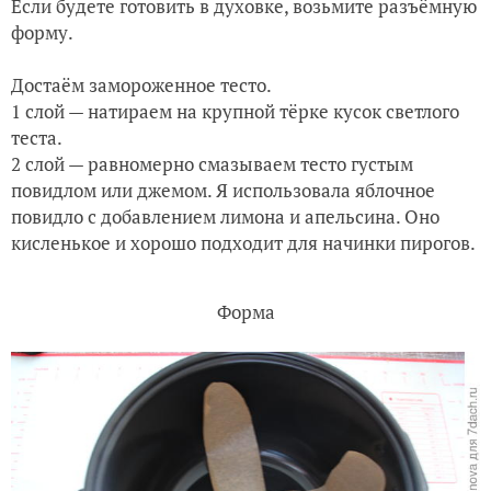
4. Теперь собираем пирог.
В чашу мультиварки выкладываем 2 полосы
пергамента, чтобы проще было доставать наш пирог.
Если будете готовить в духовке, возьмите разъёмную
форму.
Достаём замороженное тесто.
1 слой — натираем на крупной тёрке кусок светлого
теста.
2 слой — равномерно смазываем тесто густым