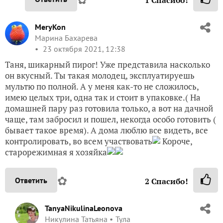
23 октября 2021, 10:21
София, доброе утро! Пеките на здоровье)))
Спасибо за внимание)))
✿
Ответить
1
Спасибо!
TanyaNikulinaLeonova
Никулина Татьяна
Тула
23 октября 2021, 10:20
Наташ, привет! Спасибо! Думаю, в печке время
надо будет подкорректировать. Там побыстрее
получится.
✿
Ответить
1
Спасибо!
NatashaK
Наталья Кедрова
Москва