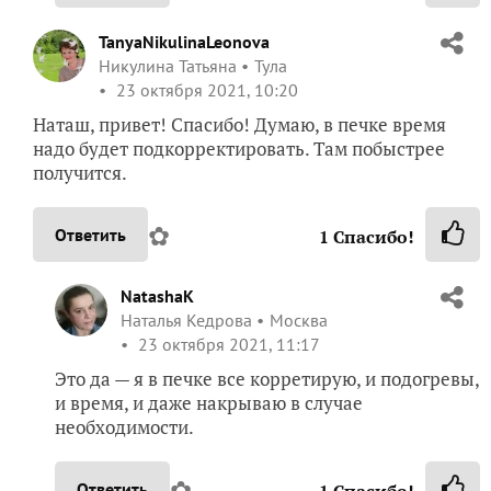
23 октября 2021, 06:19
Какая красота и вкуснота! Попробую в своей
минипечке сделать, разъёмная форма у меня есть, и
песочное тесто со мной «дружит»
.
✿
Ответить
2
Спасибо!
viksof
Lebedeva Sofia
Беларусь
23 октября 2021, 07:54
Красиво! Аппетитно! И я такой пирог хочу!
Спасибо, Танечка за рецепт
, мои 7 +++++++ с
удовольствием!
✿
Ответить
2
Спасибо!
TanyaNikulinaLeonova
Никулина Татьяна
Тула