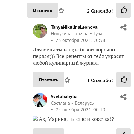
передарить никому не могу, все видели что мне
ее подарили
✿
Ответить
TanyaNikulinaLeonova
Никулина Татьяна
Тула
23 октября 2021, 13:37
Марин, вероятность велика… посмотри
приз за 1 место)))
✿
Ответить
2
Спасибо!
MeryKon
Марина Бахарева
23 октября 2021, 20:21
Ах, ты вон что имела ввиду.
Нет, это