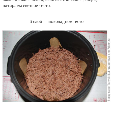
Поверх джема натираем шоколадное тесто. Далее
выкладываем белки, взбитые с киселём, сверху
натираем светлое тесто.
3 слой — шоколадное тесто