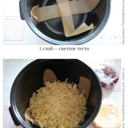
повидлом или джемом. Я использовала яблочное
повидло с добавлением лимона и апельсина. Оно
кисленькое и хорошо подходит для начинки пирогов.
Форма
1 слой — светлое тесто