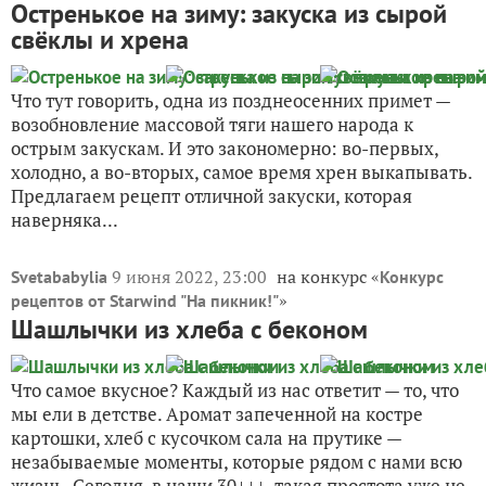
Остренькое на зиму: закуска из сырой
свёклы и хрена
Что тут говорить, одна из позднеосенних примет —
возобновление массовой тяги нашего народа к
острым закускам. И это закономерно: во-первых,
холодно, а во-вторых, самое время хрен выкапывать.
Предлагаем рецепт отличной закуски, которая
наверняка...
9 июня 2022, 23:00
на конкурс «
Svetababylia
Конкурс
»
рецептов от Starwind "На пикник!"
Шашлычки из хлеба с беконом
Что самое вкусное? Каждый из нас ответит — то, что
мы ели в детстве. Аромат запеченной на костре
картошки, хлеб с кусочком сала на прутике —
незабываемые моменты, которые рядом с нами всю
жизнь. Сегодня, в наши 30+++, такая простота уже не