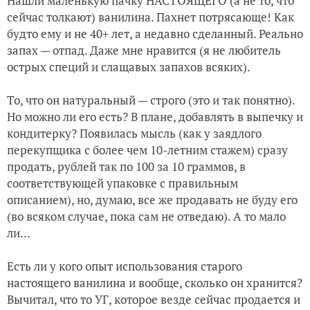
Нашли маленькую пачку НАСТОЯЩЕГО (а не то, что
сейчас толкают) ванилина. Пахнет потрясающе! Как
будто ему и не 40+ лет, а недавно сделанный. Реально
запах — отпад. Даже мне нравится (я не любитель
острых специй и слащавых запахов всяких).
То, что он натуральный — строго (это и так понятно).
Но можно ли его есть? В плане, добавлять в выпечку и
кондитерку? Появилась мысль (как у заядлого
перекупщика с более чем 10-летним стажем) сразу
продать, рублей так по 100 за 10 граммов, в
соответствующей упаковке с правильным
описанием), но, думаю, все же продавать не буду его
(во всяком случае, пока сам не отведаю). А то мало
ли...
Есть ли у кого опыт использования старого
настоящего ванилина и вообще, сколько он хранится?
Вычитал, что то УГ, которое везде сейчас продается и