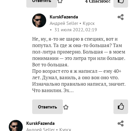
✿
Ответить
4
Спасибо!
KurskFazenda
Андрей Seller
Курск
31 июля 2022, 02:19
Не, ну, я-то не шарю в специях, вот и
попутал. Та где ж она-то большая? Там
пол-литра примерно. Большая — в моем
понимании — это литра три или больше.
Вот то большая.
Про возраст его я ж написал — ему 40+
лет. Думал, ваниль, а оно вон оно что.
Изначально правильно написал, значит.
Что ванилин. Эх…
✿
Ответить
KurskFazenda
Андрей Seller
Курск