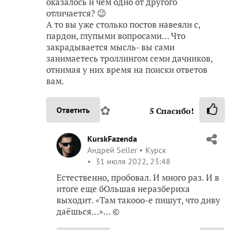
оказалось и чем одно от другого
отличается? 😉
А то вы уже столько постов навеяли с,
пардон, глупыми вопросами… Что
закрадывается мысль- вы сами
занимаетесь троллингом семи дачников,
отнимая у них время на поиски ответов
вам.
✿
Ответить
5
Спасибо!
KurskFazenda
Андрей Seller
Курск
31 июля 2022, 23:48
Естественно, пробовал. И много раз. И в
итоге еще бОльшая неразбериха
выходит. «Там такооо-е пишут, что диву
даёшься...»… ©