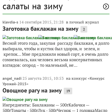
салаты на зиму
14 сентября 2015, 21:28
в личный журнал
klavdia-s
Заготовка баклажан на зиму
2
Весной этого года, закупая рассаду баклажан, я долго
выбирала, чтобы и кустик был здоров, и зелен, и
крепок… Мне предложили новый сорт, я очень долго
сомневалась, как человек весьма консервативных
взглядов: огород – то маленький, не...
25 августа 2015, 10:53
на конкурс «
angel_nadi
Конкурс
»
Урожай-2015
Овощное рагу на зиму
19
Ингредиенты: Баклажаны — 500гКабачки —
500гТоматы - 500гЛук - 500гЧеснок — 1 головкаМасло