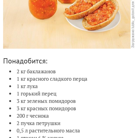
Понадобится:
2 кг баклажанов
1 кг красного сладкого перца
1 кг лука
1 горький перец
3 кг зеленых помидоров
3 кг красных помидоров
200 г чеснока
2 пучка петрушки
0,5 л растительного масла
1 стакан 6 % уксуса