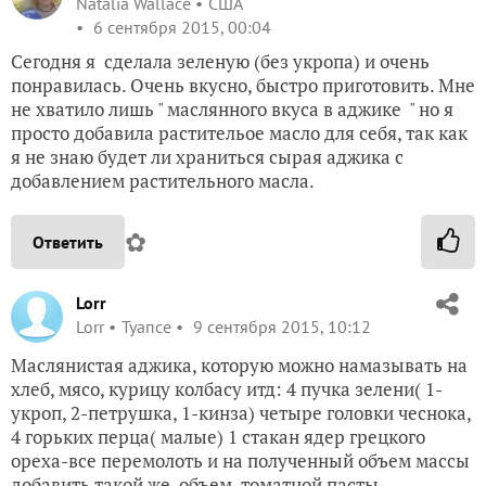
Natalia Wallace
США
6 сентября 2015, 00:04
Сегодня я сделала зеленую (без укропа) и очень
понравилась. Очень вкусно, быстро приготовить. Мне
не хватило лишь " маслянного вкуса в аджике " но я
просто добавила растительое масло для себя, так как
я не знаю будет ли храниться сырая аджика с
добавлением растительного масла.
✿
Ответить
Lorr
Lorr
Туапсе
9 сентября 2015, 10:12
Маслянистая аджика, которую можно намазывать на
хлеб, мясо, курицу колбасу итд: 4 пучка зелени( 1-
укроп, 2-петрушка, 1-кинза) четыре головки чеснока,
4 горьких перца( малые) 1 стакан ядер грецкого
ореха-все перемолоть и на полученный объем массы
добавить такой же объем томатной пасты,