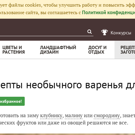
ует файлы cookies, чтобы улучшить работу и повысить эфф
льзование сайта, вы соглашаетесь с
Политикой конфиденци
Конкурсы
ЦВЕТЫ И
ЛАНДШАФТНЫЙ
ДОСУГ И
РЕЦЕП
РАСТЕНИЯ
ДИЗАЙН
ОТДЫХ
ЗАГОТ
епты необычного варенья д
 избранное!
готовить на зиму
клубнику
,
малину
или
смородину
, знае
ческих
фруктов или даже из овощей решаются не все.