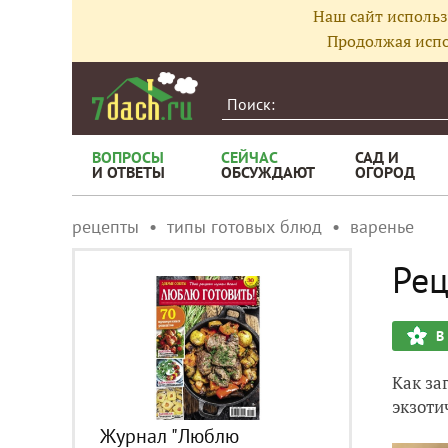
Наш сайт использ
Продолжая испо
ВОПРОСЫ
СЕЙЧАС
САД И
И ОТВЕТЫ
ОБСУЖДАЮТ
ОГОРОД
рецепты
типы готовых блюд
варенье
Рец
В
Как за
экзоти
Журнал "Люблю