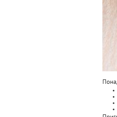
Пона
Приг