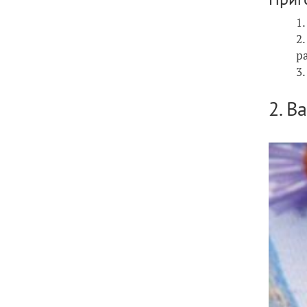
р
2. В