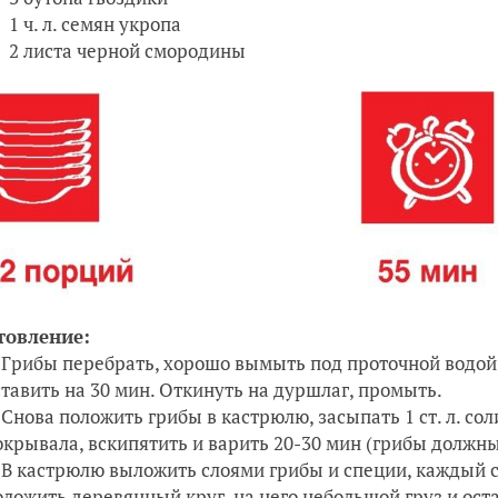
1 ч. л. семян укропа
2 листа черной смородины
товление:
Грибы перебрать, хорошо вымыть под проточной водой.
ставить на 30 мин. Откинуть на дуршлаг, промыть.
Снова положить грибы в кастрюлю, засыпать 1 ст. л. сол
окрывала, вскипятить и варить 20-30 мин (грибы должны
В кастрюлю выложить слоями грибы и специи, каждый с
оложить деревянный круг, на него небольшой груз и ост