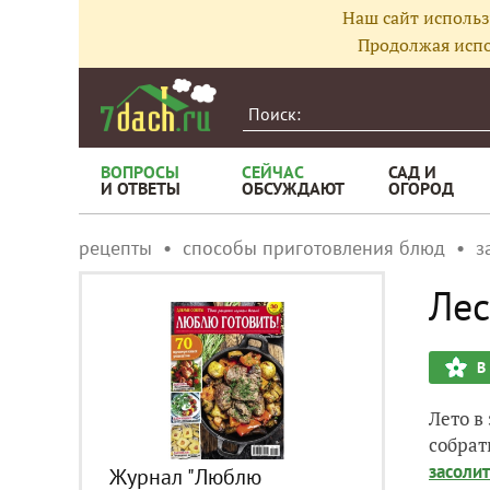
Наш сайт использ
Продолжая испо
ВОПРОСЫ
СЕЙЧАС
САД И
И ОТВЕТЫ
ОБСУЖДАЮТ
ОГОРОД
рецепты
способы приготовления блюд
з
Лес
В
Лето в
собрат
засолит
Журнал "Люблю