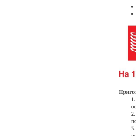
Приго
о
п
п