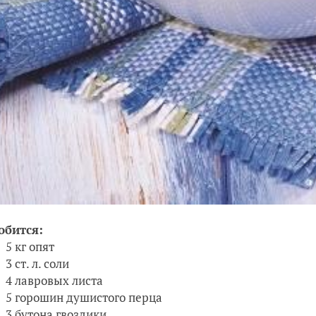
обится:
5 кг опят
3 ст. л. соли
4 лавровых листа
5 горошин душистого перца
3 бутона гвоздики