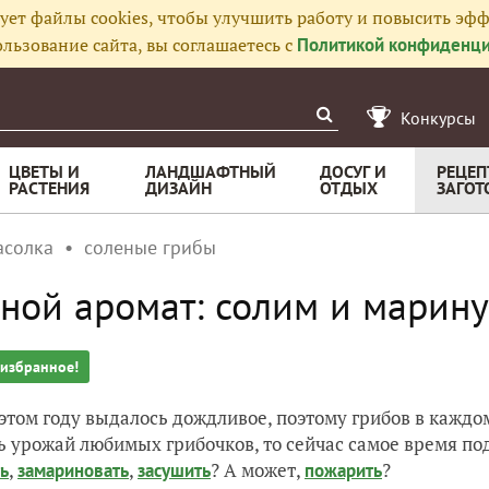
ует файлы cookies, чтобы улучшить работу и повысить эфф
льзование сайта, вы соглашаетесь с
Политикой конфиденци
Конкурсы
ЦВЕТЫ И
ЛАНДШАФТНЫЙ
ДОСУГ И
РЕЦЕП
РАСТЕНИЯ
ДИЗАЙН
ОТДЫХ
ЗАГОТ
асолка
соленые грибы
ной аромат: солим и марин
 избранное!
 этом году выдалось дождливое, поэтому грибов в каждом
ь урожай любимых грибочков, то сейчас самое время под
,
,
? А может,
?
ь
замариновать
засушить
пожарить