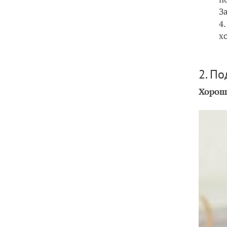
З
х
2. П
Хорош