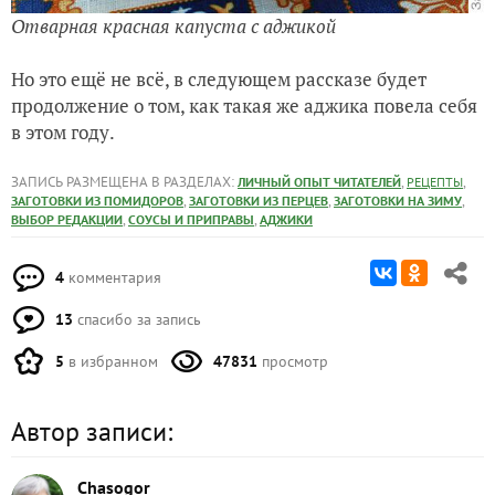
Отварная красная капуста с аджикой
Но это ещё не всё, в следующем рассказе будет
продолжение о том, как такая же аджика повела себя
в этом году.
ЗАПИСЬ РАЗМЕЩЕНА В РАЗДЕЛАХ:
,
,
ЛИЧНЫЙ ОПЫТ ЧИТАТЕЛЕЙ
РЕЦЕПТЫ
,
,
,
ЗАГОТОВКИ ИЗ ПОМИДОРОВ
ЗАГОТОВКИ ИЗ ПЕРЦЕВ
ЗАГОТОВКИ НА ЗИМУ
,
,
ВЫБОР РЕДАКЦИИ
СОУСЫ И ПРИПРАВЫ
АДЖИКИ
4
комментария
13
спасибо за запись
5
в избранном
47831
просмотр
Автор записи:
Chasogor