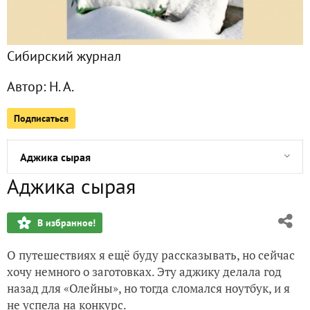
Ревизия семян
Сибирский журнал
На тропе войны с бобром
Автор:
Н. А.
Твёрдый сычужный сыр
Подписаться
Горлодёр по-нашему
Аджика сырая
Аджика сырая
Сажать батун весной
В избранное!
Осень золотая с сединой
О путешествиях я ещё буду рассказывать, но сейчас
Сибирский компот
хочу немного о заготовках. Эту аджику делала год
назад для «Олейны», но тогда сломался ноутбук, и я
Гриб баран
не успела на конкурс.