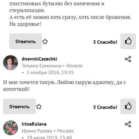
пластиковых бутылях без кипячения и
стерилизации.
А есть её можно хоть сразу, хоть после брожения.
На здоровье!
✿
Ответить
3
Спасибо!
dnevnicCazachki
Татьяна Ермолина
Иловля
5 ноября 2016, 19:35
И мне хочется такую. Люблю сырую аджичку, да с
котлеткой!
✿
Ответить
3
Спасибо!
IrinaRuleva
Ирина Рулева
Москва
29 июля 2019, 13:48