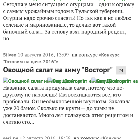
Сегодня у меня ситуация с огурцами – один к одному
с самым урожайным годом в Тульской губернии.
Огурцы надо срочно спасать! Но так как я не люблю
солёные и маринованные, то делаю вот такой
баночный салат. За основу взят народный рецепт,
но...
10 августа 2016, 13:09
на конкурс «
Stiven
Конкурс
»
"Готовим на даче-2016"
Овощной салат на зиму "Восторг"
74
Название салата придумала сама, потому что по-
другому не назовешь! Им восхищаются все, кто
пробовали. Он необыкновенной вкусноты. Закатала
уже 20 банок. Сколько не крути — до зимы не
достаивается. Много лет пользуюсь этим рецептом и
считаю его...
12 августа 2016, 18:58
на конкурс «
serj_ne
Конкурс