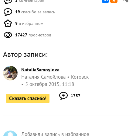
2
комментария
19
спасибо за запись
9
в избранном
17427
просмотров
Автор записи:
NataliaSamoylova
Наталия Самойлова
Котовск
5 октября 2015, 11:18
1757
Сказать спасибо!
Добавили запись в избранное