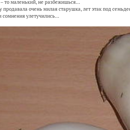
 – то маленький, не разбежишься…
у продавала очень милая старушка, лет этак под семьдес
и сомнения улетучились…