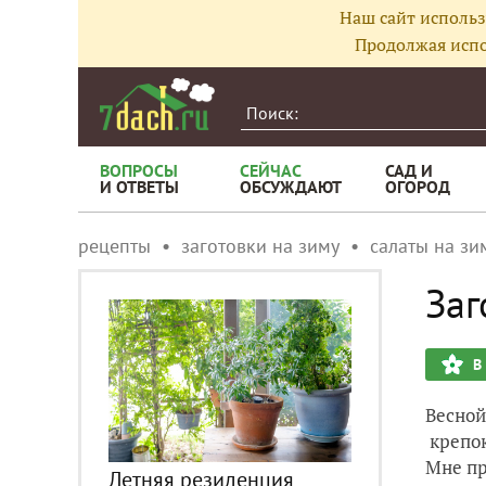
Наш сайт использ
Продолжая испо
ВОПРОСЫ
СЕЙЧАС
САД И
И ОТВЕТЫ
ОБСУЖДАЮТ
ОГОРОД
рецепты
заготовки на зиму
салаты на зи
Заг
В
Весной
крепо
Мне пр
Летняя резиденция