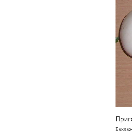
Приг
Баклаж