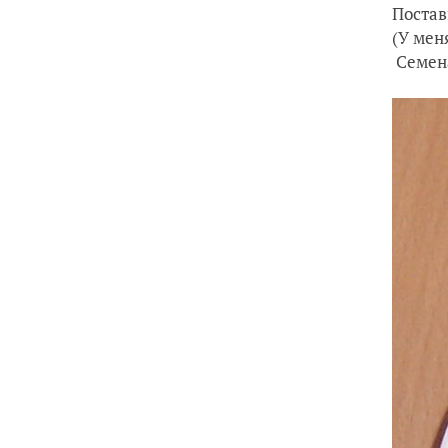
Постав
(У мен
Семена