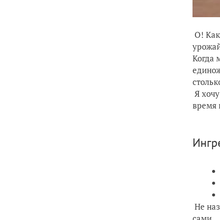
О! Как
урожай
Когда 
единож
стольк
Я хочу
время 
Ингр
Не наз
сами.