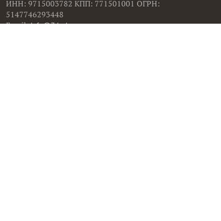
ИНН: 9715003782 КПП: 771501001 ОГРН:
5147746293448
Email:
info@7dach.ru
Тел: +7 (916) 710-7449 (семена не продаем!)
Главная страница
Сейчас публикуют
Сейчас обсуждают
Дачные вопросы
Помощь
Все товары
Все фото
Все вопросы
Все статьи
Все тэги
Правила общения
Пользовательское соглашение
Политика конфиденциальности
Контактная информация