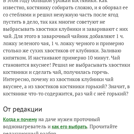
В этом году большой урожай костяники. Как
известно, костянику собирать сложно, и я оборвал ее
со стеблями и решил ненужную часть после ягод
пустить в дело, так как многие советуют не
выбрасывать хвостики клубники и заваривают с них
чай. Для этого в заварочный чайник добавляют 1 ч.
ложку зеленого чая, 1 ч. ложку черного и примерно
столько же сухих хвостиков от клубники. Заливаю
кипятком. И настаивают примерно 10 минут. Чай
становится вкуснее! Решил не выбрасывать хвостики
костяники и сделать чай, получилась горечь.
Интересно, почему из хвостиков клубники чай
вкуснее, а из хвостиков костяники горький? Значит, в
костянике что-то содержится, раз чай с неё горький?
От редакции
на даче нужен проточный
Когда и почему
воднонагреватель и
. Прочитайте
как его выбрать
редакционный разбор.