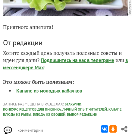
Приятного аппетита!
От редакции
Хотите каждый день получать полезные советы и
идеи для дачи?
или
Подпишитесь на нас
в телеграме
в
!
мессенджере Max
Это может быть полезным:
Канапе из молодых кабачков
ЗАПИСЬ РАЗМЕЩЕНА В РАЗДЕЛАХ:
,
STARWIND
,
,
,
КОНКУРС РЕЦЕПТОВ ДЛЯ ПИКНИКА
ЛИЧНЫЙ ОПЫТ ЧИТАТЕЛЕЙ
КАНАПЕ
,
,
БЛЮДА ИЗ РЫБЫ
БЛЮДА ИЗ ОВОЩЕЙ
ВЫБОР РЕДАКЦИИ
комментарии