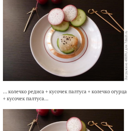
… колечко редиса + кусочек палтуса + колечко огурца
+ кусочек палтуса...