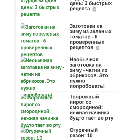
день: 3 быстрых
рецепта
5
Заготовки на
зиму из зеленых
томатов - 6
проверенных
рецептов
2
Необычная
заготовка на
зиму - чатни из
абрикосов. Это
нужно
попробовать!
Творожный
пирог со
смородиной:
нежная начинка
будто тает во рту
Огуречный
сезон: 10