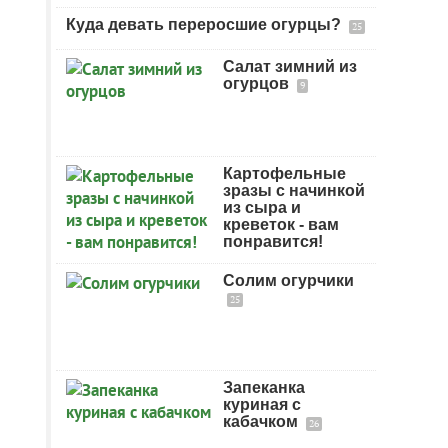
Куда девать переросшие огурцы?
25
Салат зимний из
огурцов
9
Картофельные
зразы с начинкой
из сыра и
креветок - вам
понравится!
Солим огурчики
25
Запеканка
куриная с
кабачком
26