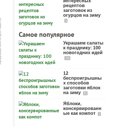
интересных
рецептов
заготовок из
огурцов на зиму
4
Самое популярное
Украшаем салаты
к празднику: 100
новогодних идей
105
12
беспроигрышны
х способов
заготовки яблок
на зиму
82
Яблоки,
консервированн
ые как компот
2