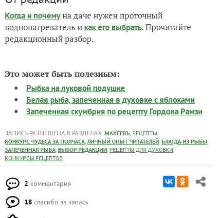
на даче нужен проточный
Когда и почему
воднонагреватель и
. Прочитайте
как его выбрать
редакционный разбор.
Это может быть полезным:
Рыбка на луковой подушке
Белая рыба, запеченная в духовке с яблоками
Запеченная скумбрия по рецепту Гордона Рамзи
ЗАПИСЬ РАЗМЕЩЕНА В РАЗДЕЛАХ:
,
,
МАХЕЕВЪ
РЕЦЕПТЫ
,
,
,
КОНКУРС ЧУДЕСА ЗА ПОЛЧАСА
ЛИЧНЫЙ ОПЫТ ЧИТАТЕЛЕЙ
БЛЮДА ИЗ РЫБЫ
,
,
,
ЗАПЕЧЕННАЯ РЫБА
ВЫБОР РЕДАКЦИИ
РЕЦЕПТЫ ДЛЯ ДУХОВКИ
КОНКУРСЫ РЕЦЕПТОВ
2
комментария
18
спасибо за запись