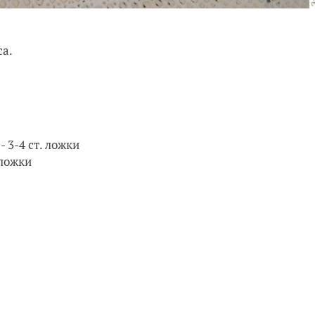
са.
 3-4 ст. ложки
 ложки