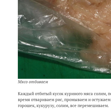
Мясо отбиваем
Каждый отбитый кусок куриного мяса солим, п
время отвариваем рис, промываем и остужаем
горошек, кукурузу, солим, все перемешиваем.