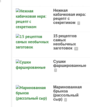
Нежная
кабачковая икра:
рецепт с
секретиком
7
15 рецептов
самых
необычных
заготовок
16
Сушки
фаршированные
9
Маринованная
брынза
(рассольный
сыр)
4