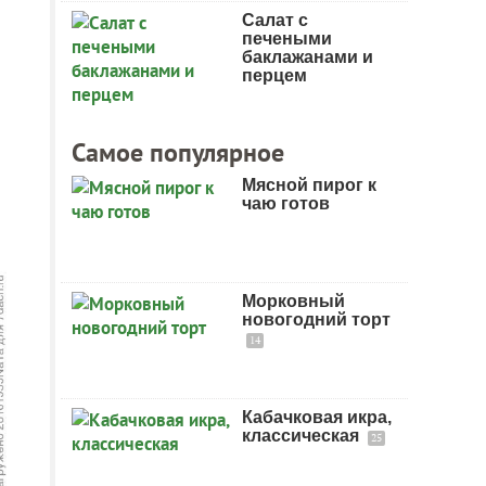
Салат с
печеными
баклажанами и
перцем
Самое популярное
Мясной пирог к
чаю готов
Морковный
новогодний торт
14
Кабачковая икра,
классическая
25