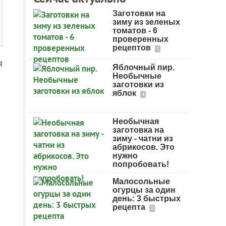
Заготовки на
зиму из зеленых
томатов - 6
проверенных
рецептов
2
я
Яблочный пир.
Необычные
заготовки из
яблок
4
Необычная
заготовка на
зиму - чатни из
абрикосов. Это
нужно
попробовать!
Малосольные
огурцы за один
день: 3 быстрых
рецепта
5