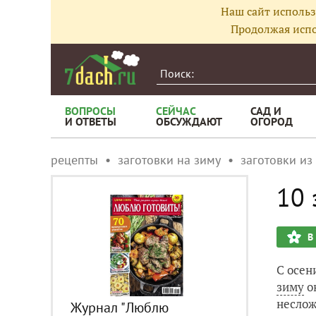
Наш сайт использ
Продолжая испо
ВОПРОСЫ
СЕЙЧАС
САД И
И ОТВЕТЫ
ОБСУЖДАЮТ
ОГОРОД
рецепты
заготовки на зиму
заготовки из
10 
В
С осен
зиму
о
неслож
Журнал "Люблю