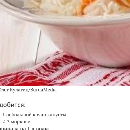
Олег Кулагин/BurdaMedia
добится:
1 небольшой кочан капусты
2-3 моркови
ринада на 1 л воды