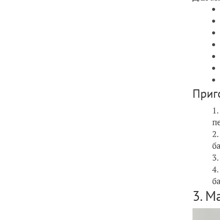
Приг
п
б
б
3. М