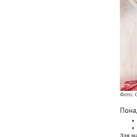
Фото: 
Пона
Для ма