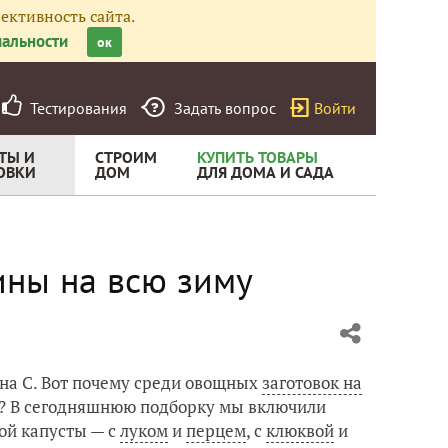
ективность сайта.
альности
ок
Тестирования
Задать вопрос
Войти
ТЫ И
СТРОИМ
КУПИТЬ ТОВАРЫ
ОВКИ
ДОМ
ДЛЯ ДОМА И САДА
мины на всю зиму
на С. Вот почему среди овощных
заготовок на
ть? В сегодняшнюю подборку мы включили
ой капусты — с
луком
и
перцем
, с
клюквой
и