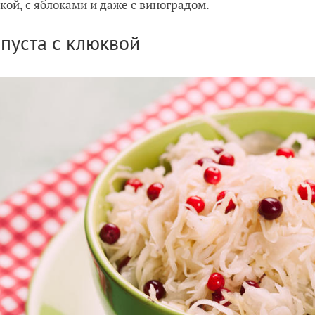
кой
, с
яблоками
и даже с
виноградом
.
апуста с клюквой