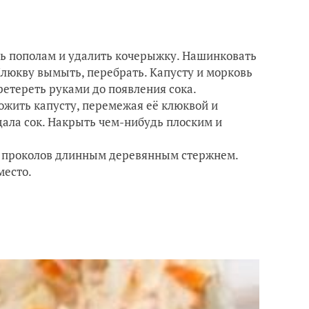
ать пополам и удалить кочерыжку. Нашинковать
 Клюкву вымыть, перебрать. Капусту и морковь
ретереть руками до появления сока.
ожить капусту, перемежая её клюквой и
дала сок. Накрыть чем-нибудь плоским и
ко проколов длинным деревянным стержнем.
место.