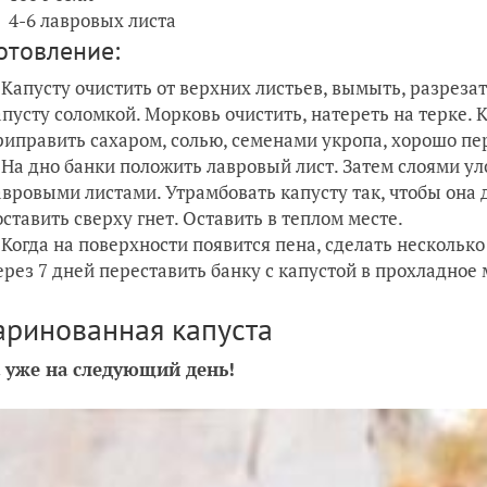
4-6 лавровых листа
отовление:
Капусту очистить от верхних листьев, вымыть, разрез
апусту соломкой. Морковь очистить, натереть на терке.
риправить сахаром, солью, семенами укропа, хорошо пе
На дно банки положить лавровый лист. Затем слоями ул
авровыми листами. Утрамбовать капусту так, чтобы она 
оставить сверху гнет. Оставить в теплом месте.
Когда на поверхности появится пена, сделать несколь
ерез 7 дней переставить банку с капустой в прохладное 
аринованная капуста
а уже на следующий день!