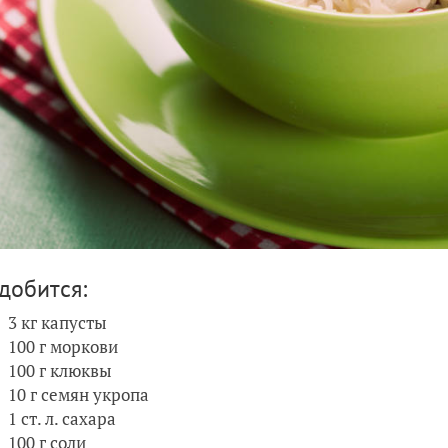
добится:
3 кг капусты
100 г моркови
100 г клюквы
10 г семян укропа
1 ст. л. сахара
100 г соли