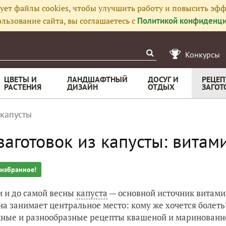
ует файлы cookies, чтобы улучшить работу и повысить эфф
льзование сайта, вы соглашаетесь с
Политикой конфиденци
Конкурсы
ЦВЕТЫ И
ЛАНДШАФТНЫЙ
ДОСУГ И
РЕЦЕП
РАСТЕНИЯ
ДИЗАЙН
ОТДЫХ
ЗАГОТ
 капусты
заготовок из капусты: вита
 избранное!
и и до самой весны
капуста
— основной источник витами
на занимает центральное место: кому же хочется боле
ные и разнообразные рецепты квашеной и маринованн