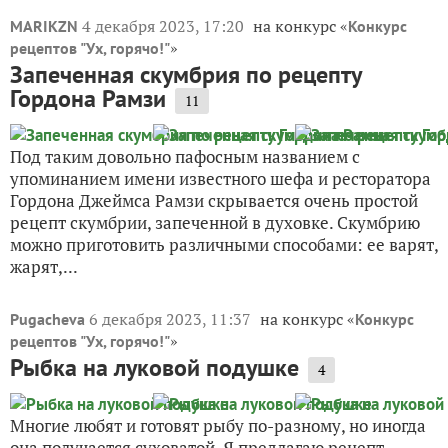
4 декабря 2023, 17:20
на конкурс «
MARIKZN
Конкурс
»
рецептов "Ух, горячо!"
Запеченная скумбрия по рецепту
Гордона Рамзи
11
Под таким довольно пафосным названием с
упоминанием имени известного шефа и ресторатора
Гордона Джеймса Рамзи скрывается очень простой
рецепт скумбрии, запеченной в духовке. Скумбрию
можно приготовить различными способами: ее варят,
жарят,...
6 декабря 2023, 11:37
на конкурс «
Pugacheva
Конкурс
»
рецептов "Ух, горячо!"
Рыбка на луковой подушке
4
Многие любят и готовят рыбу по-разному, но иногда
она получается суховатой. Я предлагаю рецепт,