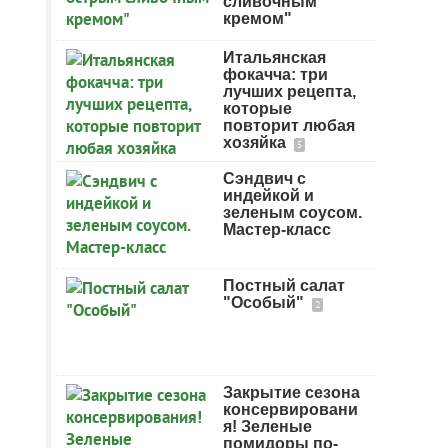
сливочным
кремом"
Итальянская
фокачча: три
лучших рецепта,
которые
повторит любая
хозяйка
5
Сэндвич с
индейкой и
зеленым соусом.
Мастер-класс
Постный салат
"Особый"
2
Закрытие сезона
консервировани
я! Зеленые
помидоры по-