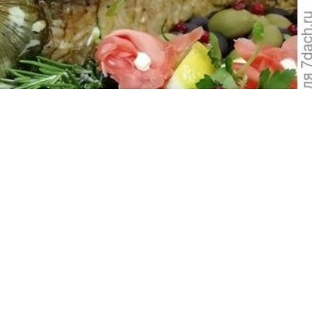
ж и сын рыбаки, ждут не дождутся летних уловов. И вс
ей, щук, карпов, толстолобиков и, конечно, сазанов.