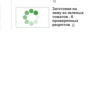
4
Заготовки на
зиму из зеленых
томатов - 6
проверенных
рецептов
2
Самое популярное
Огуречная икра
11
Необычное
овощное рагу
9
я
В пост можно: 11
блюд для
разнообразия