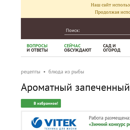
Наш сайт использ
Продолжая испо
ВОПРОСЫ
СЕЙЧАС
САД И
И ОТВЕТЫ
ОБСУЖДАЮТ
ОГОРОД
рецепты
блюда из рыбы
Ароматный запеченный
В избранное!
Работа размещена
«Зимний конкурс р