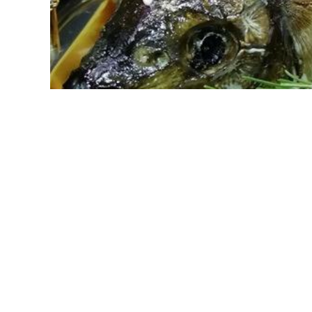
Обед под названием «Воспоминание о лете». Му
семья ждет вкусных белых амуров, судаков, лещ