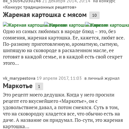
ok_530542030248
21 декабря 2014, 20:14
на конкурс
«
Конкурс традиционных рецептов
»
Жареная картошка с мясом
10
Одно из самых любимых в народе блюд – это, без
сомнения, жареная картошка. Ее, кажется, любят все.
По-разному приготовленную, ароматную, сытную,
шипящую на сковороде в раскаленном масле, ее
готовят в каждой семье, и в каждой есть свой секрет
этого...
vk_marypestova
19 апреля 2017, 11:03
в личный журнал
Маркотье
1
Это рецепт моего дедушки. Когда у него просили
рецепт его вкуснейшего «Маркотье», он с
удовольствием давал, а потом смеялся. Суть в том,
что на сковородку кладется все, что обычно есть на
даче. А название он придумал. По-сути, это жареная
картошка...