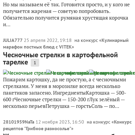
Но мы называем её так. Готовится просто, и у кого не
получается жареная — советую попробовать.
Обязательно получится румяная хрустящая корочка
и...
JULIA777
25 апреля 2022, 19:18
на конкурс «
Кулинарный
марафон постных блюд с VITEK
»
Чесночные стрелки в картофельной
тарелке
1
Пожарим картошку, да не простую, а с чесночными
стрелками. У меня в морозилке всегда несколько
пакетиков запасено. ИнгредиентыКартошка — 500-
600 гЧесночные стрелки — 150-200 гЛук зелёный —
несколько перьевПетрушка — горстьСоль — по...
28101959NaTa
12 ноября 2023, 16:50
на конкурс «
Конкурс
рецептов "Грибное разносолье"
»