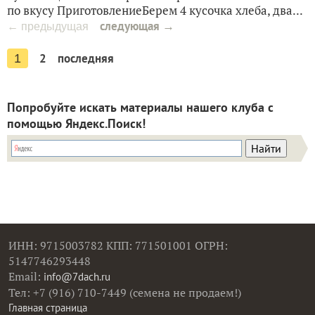
по вкусу ПриготовлениеБерем 4 кусочка хлеба, два...
следующая →
← предыдущая
2
последняя
1
Попробуйте искать материалы нашего клуба с
помощью Яндекс.Поиск!
ИНН: 9715003782 КПП: 771501001 ОГРН:
5147746293448
Email:
info@7dach.ru
Тел: +7 (916) 710-7449 (семена не продаем!)
Главная страница