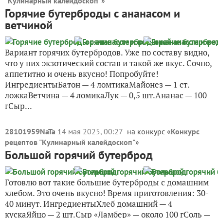
"Кулинарный калейдоскоп"
»
Горячие бутерброды с ананасом и
ветчиной
Вариант горячих бутербродов. Уже по составу видно,
что у них экзотический состав и такой же вкус. Сочно,
аппетитно и очень вкусно! Попробуйте!
ИнгредиентыБатон — 4 ломтикаМайонез — 1 ст.
ложкаВетчина — 4 ломикаЛук — 0,5 шт.Ананас — 100
гСыр...
28101959NaTa
14 мая 2025, 00:27
на конкурс «
Конкурс
рецептов "Кулинарный калейдоскоп"
»
Большой горячий бутерброд
Готовлю вот такие большие бутерброды с домашним
хлебом. Это очень вкусно! Время приготовления: 30-
40 минут. ИнгредиентыХлеб домашний — 4
кускаЯйцо — 2 шт.Сыр «Ламбер» — около 100 гСоль —