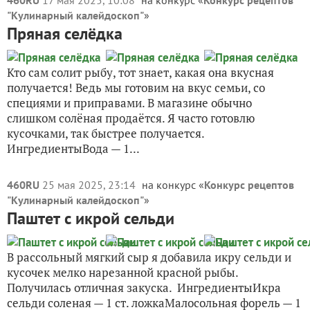
460RU
17 мая 2025, 10:08
на конкурс «
Конкурс рецептов
"Кулинарный калейдоскоп"
»
Пряная селёдка
Кто сам солит рыбу, тот знает, какая она вкусная
получается! Ведь мы готовим на вкус семьи, со
специями и приправами. В магазине обычно
слишком солёная продаётся. Я часто готовлю
кусочками, так быстрее получается.
ИнгредиентыВода — 1...
460RU
25 мая 2025, 23:14
на конкурс «
Конкурс рецептов
"Кулинарный калейдоскоп"
»
Паштет с икрой сельди
В рассольный мягкий сыр я добавила икру сельди и
кусочек мелко нарезанной красной рыбы.
Получилась отличная закуска. ИнгредиентыИкра
сельди соленая — 1 ст. ложкаМалосольная форель — 1