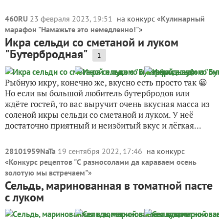
460RU
23 февраля 2023, 19:51
на конкурс «
Кулинарный
марафон "Намажьте это немедленно!"
»
Икра сельди со сметаной и луком
"Бутербродная"
1
Рыбную икру, конечно же, вкусно есть просто так 😀
Но если вы большой любитель бутербродов или
ждёте гостей, то вас выручит очень вкусная масса из
соленой икры сельди со сметаной и луком. У неё
достаточно приятный и неизбитый вкус и лёгкая...
28101959NaTa
19 сентября 2022, 17:46
на конкурс
«
Конкурс рецептов "С разносолами да караваем осень
золотую мы встречаем"
»
Сельдь, маринованная в томатной пасте
с луком