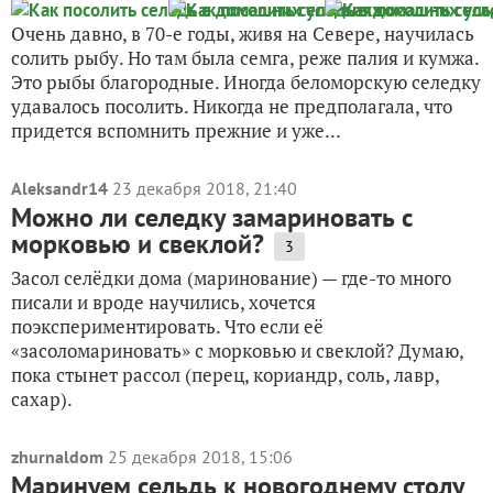
Очень давно, в 70-е годы, живя на Севере, научилась
солить рыбу. Но там была семга, реже палия и кумжа.
Это рыбы благородные. Иногда беломорскую селедку
удавалось посолить. Никогда не предполагала, что
придется вспомнить прежние и уже...
Aleksandr14
23 декабря 2018, 21:40
Можно ли селедку замариновать с
морковью и свеклой?
3
Засол селёдки дома (маринование) — где-то много
писали и вроде научились, хочется
поэкспериментировать. Что если её
«засоломариновать» с морковью и свеклой? Думаю,
пока стынет рассол (перец, кориандр, соль, лавр,
сахар).
zhurnaldom
25 декабря 2018, 15:06
Маринуем сельдь к новогоднему столу