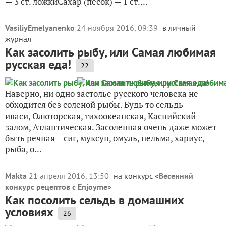
— 3 ст. ложкиСахар (песок) — 1 ст....
VasiliyEmelyanenko
24 ноября 2016, 09:39
в личный
журнал
Как засолить рыбу, или Самая любимая
русская еда!
22
Наверно, ни одно застолье русского человека не
обходится без соленой рыбы. Будь то сельдь
иваси, Олюторская, тихоокеанская, Каспийский
залом, Атлантическая. Засоленная очень даже может
быть речная – сиг, муксун, омуль, нельма, хариус,
рыба, о...
Makta
21 апреля 2016, 13:50
на конкурс «
Весенний
конкурс рецептов с Enjoyme
»
Как посолить сельдь в домашних
условиях
26