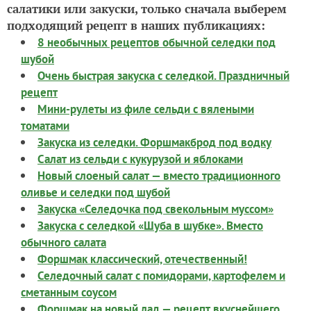
салатики или закуски, только сначала выберем
подходящий рецепт в наших публикациях:
8 необычных рецептов обычной селедки под
шубой
Очень быстрая закуска с селедкой. Праздничный
рецепт
Мини-рулеты из филе сельди с вялеными
томатами
Закуска из селедки. Форшмакброд под водку
Салат из сельди с кукурузой и яблоками
Новый слоеный салат — вместо традиционного
оливье и селедки под шубой
Закуска «Селедочка под свекольным муссом»
Закуска с селедкой «Шуба в шубке». Вместо
обычного салата
Форшмак классический, отечественный!
Селедочный салат с помидорами, картофелем и
сметанным соусом
Форшмак на новый лад — рецепт вкуснейшего