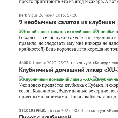
просто приготовить его из ягод и сахара. А вот 
herbivicus
26 июня 2015, 17:20
9 необычных салатов из клубники
Говорят, за сезон нужно съесть 5 кг клубники 
правило, но следовать ему мне никогда не надо
крайностей) Ведь королева лета хороша не толь
460RU
1 июня 2023, 23:33
на конкурс «
Конкурс рец
Клубничный домашний ликер «XU
Уже вовсю продаётся клубника с Кубани, и ско
сезон. Конечно же, будут дачные вечерние по
приятными напитками. Признавайтесь, а вы для
28101959NaTa
26 мая 2025, 00:00
на конкурс «
Конк
Пирог с клубникой