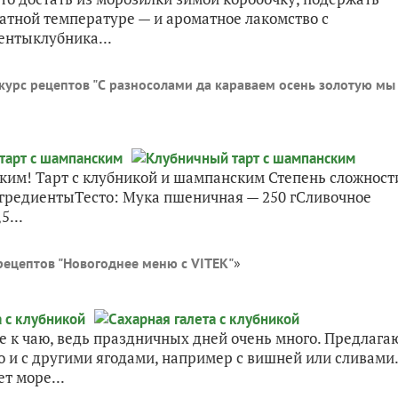
атной температуре — и ароматное лакомство с
ентыклубника...
курс рецептов "С разносолами да караваем осень золотую мы
ким! Тарт с клубникой и шампанским Степень сложност
нгредиентыТесто: Мука пшеничная — 250 гСливочное
5...
рецептов "Новогоднее меню с VITEK"
»
ое к чаю, ведь праздничных дней очень много. Предлага
о и с другими ягодами, например с вишней или сливами.
т море...