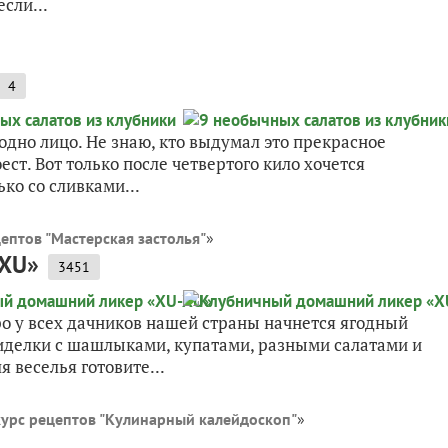
если...
4
в одно лицо. Не знаю, кто выдумал это прекрасное
ест. Вот только после четвертого кило хочется
ко со сливками...
ептов "Мастерская застолья"
»
-XU»
3451
ро у всех дачников нашей страны начнется ягодный
сиделки с шашлыками, купатами, разными салатами и
 веселья готовите...
урс рецептов "Кулинарный калейдоскоп"
»