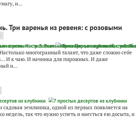
агу, и...
нь. Три варенья из ревеня: с розовыми
3
астолько многогранный талант, что даже сложно себе
ам… И к чаю. И начинка для пирожных. И даже
ый и...
ли садовая земляника, одной из первых появляется на
ко недель, так что нужно успеть и наесться ею досыта, и