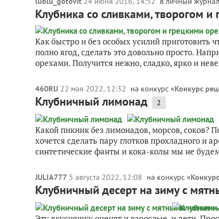
lublu_gotovit
24 июня 2016, 14:52
в личный журна
Клубника со сливками, творогом и
Как быстро и без особых усилий приготовить ч
полно ягод, сделать это довольно просто. Нап
орехами. Получится нежно, сладко, ярко и неве
460RU
22 мая 2022, 12:32
на конкурс «
Конкурс реце
Клубничный лимонад
2
Какой пикник без лимонадов, морсов, соков? П
хочется сделать пару глотков прохладного и а
синтетические фанты и кока-колы мы не будем
JULIA777
5 августа 2022, 12:08
на конкурс «
Конкурс
Клубничный десерт на зиму с мят
Эту вкусняшку оценят и взрослые, и дети. Про