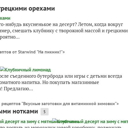
л
 грецкими орехами
то-нибудь вкусненькое на десерт? Летом, когда вокруг
ример, смешать клубнику с творожной массой и грецкими
роятно...
птов от Starwind "На пикник!"
»
осле съеденного бутерброда или игры с детьми всегда
роматного напитка. Но покупать магазинные
! Предлагаю...
 рецептов "Вкусные заготовки для витаминной зимовки"
»
ными нотками
5
сто достать из морозилки зимой коробочку, подержать