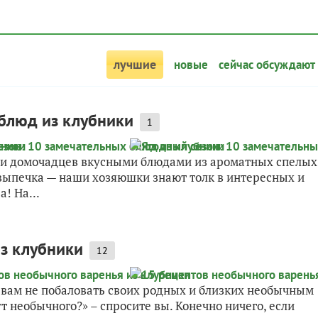
лучшие
новые
сейчас обсуждают
блюд из клубники
1
я и домочадцев вкусными блюдами из ароматных спелых
 выпечка — наши хозяюшки знают толк в интересных и
! На...
з клубники
12
ы вам не побаловать своих родных и близких необычным
т необычного?» – спросите вы. Конечно ничего, если