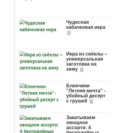
Чудесная
кабачковая икра
6
Икра из свёклы –
универсальная
заготовка на
зиму
1
Блинчики
"Летняя мечта" -
убойный десерт
с грушей
1
Закатываем
овощное
ассорти: 4
бесподобных