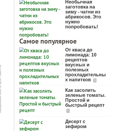
Необычная
заготовка на
зиму - чатни из
абрикосов. Это
нужно
попробовать!
Самое популярное
От кваса до
лимонада: 10
рецептов
вкусных и
полезных
прохладительны
х напитков
3
Как засолить
зеленые томаты.
Простой и
быстрый рецепт
1
Десерт с
зефиром