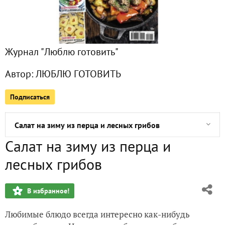
Творожник с нектаринами
Баклажанное лечо
Журнал "Люблю готовить"
Овощной салат с фасолью на зиму
Автор:
ЛЮБЛЮ ГОТОВИТЬ
Мастер-класс «Баклажаны в томатном соусе»
Подписаться
Мастер-класс: маринованная капуста со сливами и перце
Салат на зиму из перца и лесных грибов
Салат на зиму из перца и
Салат в помидорах «Утро в Германии»
лесных грибов
Салат из томатов на зиму: мастер-класс
В избранное!
Остро-сладкие помидоры
Любимые блюдо всегда интересно как-нибудь
Помидоры по-словацки со свеклой, яблоком и луком