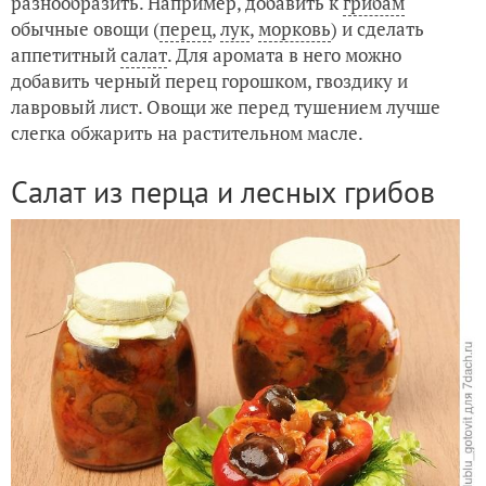
разнообразить. Например, добавить к
грибам
обычные овощи (
перец
,
лук
,
морковь
) и сделать
Маринованные помидоры с острым перцем
аппетитный
салат
. Для аромата в него можно
добавить черный перец горошком, гвоздику и
лавровый лист. Овощи же перед тушением лучше
слегка обжарить на растительном масле.
Салат из перца и лесных грибов