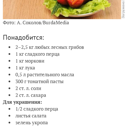
Фото: А. Соколов/BurdaMedia
Понадобится:
2–2,5 кг любых лесных грибов
1 кг сладкого перца
1 кг моркови
1 кг лука
0,5 л растительного масла
300 г томатной пасты
2 ст. л. соли
2 ст. л. сахара
Для украшения:
1/2 сладкого перца
листья салата
зелень укропа