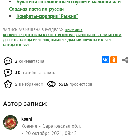
Букатини со сливочным соусом и малиной или
Сладкая паста по-русски
Конфеты-сюрприз "Рыжик"
ЗАПИСЬ РАЗМЕЩЕНА В РАЗДЕЛАХ:
,
REDMOND
,
,
КОНКУРС РЕЦЕПТОВ НА КУХНЕ С REDMOND
ЛИЧНЫЙ ОПЫТ ЧИТАТЕЛЕЙ
,
,
,
,
ДЕСЕРТЫ
БЛЮДА ИЗ ЯБЛОК
ВЫБОР РЕДАКЦИИ
ФРУКТЫ В КЛЯРЕ
БЛЮДА В КЛЯРЕ
2
комментария
18
спасибо за запись
5
в избранном
3516
просмотров
Автор записи:
kseni
Ксения
Саратовская обл.
20 октября 2021, 08:42