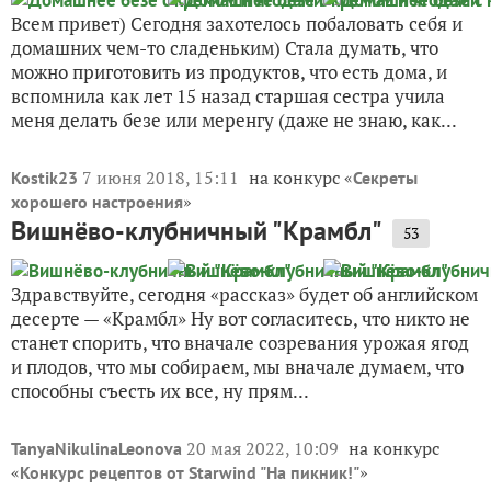
Всем привет) Сегодня захотелось побаловать себя и
домашних чем-то сладеньким) Стала думать, что
можно приготовить из продуктов, что есть дома, и
вспомнила как лет 15 назад старшая сестра учила
меня делать безе или меренгу (даже не знаю, как...
7 июня 2018, 15:11
на конкурс «
Kostik23
Секреты
»
хорошего настроения
Вишнёво-клубничный "Крамбл"
53
Здравствуйте, сегодня «рассказ» будет об английском
десерте — «Крамбл» Ну вот согласитесь, что никто не
станет спорить, что вначале созревания урожая ягод
и плодов, что мы собираем, мы вначале думаем, что
способны съесть их все, ну прям...
20 мая 2022, 10:09
на конкурс
TanyaNikulinaLeonova
«
»
Конкурс рецептов от Starwind "На пикник!"