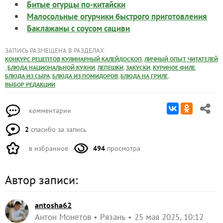
Битые огурцы по-китайски
Малосольные огурчики быстрого приготовления
Баклажаны с соусом сациви
ЗАПИСЬ РАЗМЕЩЕНА В РАЗДЕЛАХ:
,
КОНКУРС РЕЦЕПТОВ КУЛИНАРНЫЙ КАЛЕЙДОСКОП
ЛИЧНЫЙ ОПЫТ ЧИТАТЕЛЕЙ
,
,
,
,
,
БЛЮДА НАЦИОНАЛЬНОЙ КУХНИ
ЛЕПЕШКИ
ЗАКУСКИ
КУРИНОЕ ФИЛЕ
,
,
,
БЛЮДА ИЗ СЫРА
БЛЮДА ИЗ ПОМИДОРОВ
БЛЮДА НА ГРИЛЕ
ВЫБОР РЕДАКЦИИ
комментарии
2
спасибо за запись
в избранное
494
просмотра
Автор записи:
antosha62
Антон Монетов
Рязань
25 мая 2025, 10:12