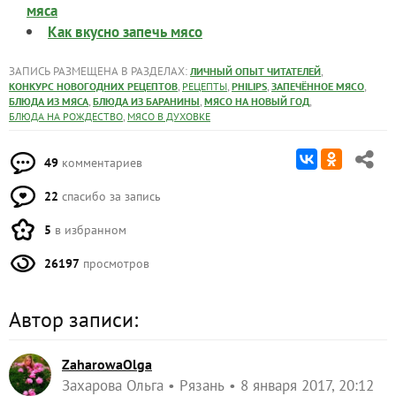
мяса
Как вкусно запечь мясо
ЗАПИСЬ РАЗМЕЩЕНА В РАЗДЕЛАХ:
,
ЛИЧНЫЙ ОПЫТ ЧИТАТЕЛЕЙ
,
,
,
,
КОНКУРС НОВОГОДНИХ РЕЦЕПТОВ
РЕЦЕПТЫ
PHILIPS
ЗАПЕЧЁННОЕ МЯСО
,
,
,
БЛЮДА ИЗ МЯСА
БЛЮДА ИЗ БАРАНИНЫ
МЯСО НА НОВЫЙ ГОД
,
БЛЮДА НА РОЖДЕСТВО
МЯСО В ДУХОВКЕ
49
комментариев
22
спасибо за запись
5
в избранном
26197
просмотров
Автор записи:
ZaharowaOlga
Захарова Ольга
Рязань
8 января 2017, 20:12